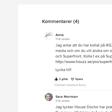
Kommentarer (4)
Anna
11 år sedan
Jag antar att du har kollat på IK
mesta och om du vill ändra om s
och Superfront. Kolla t ex på Sup
http://www.houzz.se/pro/superfr
Lycka till!
2 gillar
Spara
lndmalm thanked Anna
Sara Norrman
11 år sedan
Jag tycker House Doctor har pra