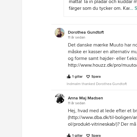
matta! Ta in plädar och kuddar 
det är mycket billigare att tapet
färger som du tycker om. Kan d
...
själv på de ytor som inte måste 
soffbordet i samma färg som
fuktsäkrade!! Ska snart själv byt
vitrinskåpet? Lägg till den fina 
mitt gamla vita mot grått
med träfot som du visade, och h
fiskbensmönstrat. Personligen ä
Dorothea Gundtoft
golvlampa som är lite mer lik de
11 år sedan
jag allt kakel inspirerat av Marr
Tror inte du behöver måla om
Det danske mærke Muuto har nog
men tror inte på det på alltför st
väggarna, du är mer fri att leka
måske er kasser en alternativ mu
ytor (förrutom golv). Det kan hel
färgerna på kuddar och plädar d
og forme samt højder- eller f.e
enkelt bli för mycket av det goda
http://www.houzz.dk/pro/muut
1 gillar
Spara
lndmalm thanked Dorothea Gundtoft
Anna Maj Madsen
11 år sedan
Hej, hvad med at lede efter et br
(
http://www.dba.dk/til-boligen/a
ol/produkt-vitrineskab/
)? Der må
1 gillar
Spara