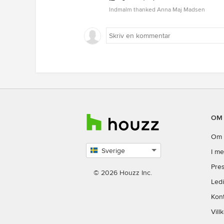
lndmalm thanked Anna Maj Madsen
OM
Om 
Sverige
I me
Select
Pres
country
© 2026 Houzz Inc.
Led
Kon
Vill