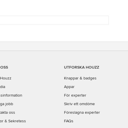
annat. (planritning 4-5). Möjligen har
du redan möbler som du tänker
behålla, vilket såklart också påverkar
möbleringen. Svårt att gissa dina
behov.
 OSS
UTFORSKA HOUZZ
Houzz
Knappar & badges
dia
Appar
sinformation
För experter
iga jobb
Skriv ett omdöme
takta oss
Föreslagna experter
kor
&
Sekretess
FAQs