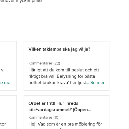
behöver mycket plats!
Vilken taklampa ska jag välja?
Kommentarer (22)
 vi
Härligt att du kom till beslut och ett
riktigt bra val. Belysning för bästa
 Se mer
helhet brukar 'kräva' fler ljuskällor än
... Se mer
 med
mitt ovanför bordet. Ni önskar mer
der så
stämning och då kan enstaka
spotlight mot
Ordet är fritt! Hur inreda
r,
tavlor/planscher,fönsterlampa plus
kök/vardagsrummet? (Öppen
t från
dekorbelysning på vägg hyllsystem
planlösning)
Kommentarer (10)
vara bra idé. Levande ljus vid
tor
Hej! Vad som är en bra möblering för
onomi,
middagen och nedsläckt taklampa då