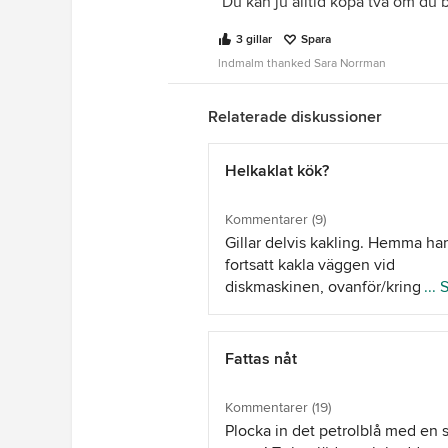
Du kan ju alltid köpa två om du 
3 gillar
Spara
lndmalm thanked Sara Norrman
Relaterade diskussioner
Helkaklat kök?
Kommentarer (9)
Gillar delvis kakling. Hemma har
fortsatt kakla väggen vid
diskmaskinen, ovanför/kring
...
fläktkåpan och på motsatt vägg
vitrinskåp/öppna hyllor. Det hän
otroligt mycket nu när det gäller
Fattas nåt
kakeldesign. Nya och gamla stila
färger, former och mönster. Lång
Kommentarer (19)
det gamla vita standard 15*15.
Plocka in det petrolblå med en s
Problemet stavas nog hellre ek