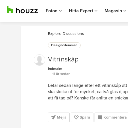
Foton
Hitta Expert
Magasin
Explore Discussions
Designdilemman
Vitrinskåp
lndmalm
11 år sedan
Letar sedan länge efter ett vitrinskåp att
ska sticka ut för mycket, ca två glas dju
att få tag på? Kanske får anlita en snicka
Mejla
Spara
Kommentera