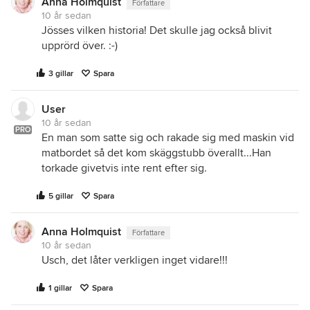
Anna Holmquist
Författare
10 år sedan
Jösses vilken historia! Det skulle jag också blivit
upprörd över. :-)
3 gillar
Spara
User
10 år sedan
PRO
En man som satte sig och rakade sig med maskin vid
matbordet så det kom skäggstubb överallt...Han
torkade givetvis inte rent efter sig.
5 gillar
Spara
Anna Holmquist
Författare
10 år sedan
Usch, det låter verkligen inget vidare!!!
1 gillar
Spara