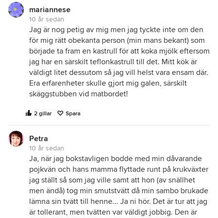
mariannese
10 år sedan
Jag är nog petig av mig men jag tyckte inte om den
för mig rätt obekanta person (min mans bekant) som
började ta fram en kastrull för att koka mjölk eftersom
jag har en särskilt teflonkastrull till det. Mitt kök är
väldigt litet dessutom så jag vill helst vara ensam där.
Era erfarenheter skulle gjort mig galen, särskilt
skäggstubben vid matbordet!
2 gillar
Spara
Petra
10 år sedan
Ja, när jag bokstavligen bodde med min dåvarande
pojkvän och hans mamma flyttade runt på krukväxter
jag ställt så som jag ville samt att hon (av snällhet
men ändå) tog min smutstvätt då min sambo brukade
lämna sin tvätt till henne... Ja ni hör. Det är tur att jag
är tollerant, men tvätten var väldigt jobbig. Den är