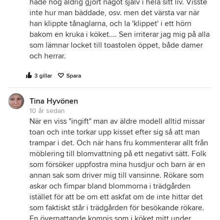
hade nog aldrig gjort något själv i hela sitt liv. Visste
inte hur man bäddade, osv. men det värsta var när
han klippte tånaglarna, och la 'klippet' i ett hörn
bakom en kruka i köket.... Sen irriterar jag mig på alla
som lämnar locket till toastolen öppet, både damer
och herrar.
3 gillar
Spara
Tina Hyvönen
10 år sedan
När en viss "ingift" man av äldre modell alltid missar
toan och inte torkar upp kisset efter sig så att man
trampar i det. Och när hans fru kommenterar allt från
möblering till blomvattning på ett negativt sätt. Folk
som försöker uppfostra mina husdjur och barn är en
annan sak som driver mig till vansinne. Rökare som
askar och fimpar bland blommorna i trädgården
istället för att be om ett askfat om de inte hittar det
som faktiskt står i trädgården för besökande rökare.
En övernattande kompis som i köket mitt under