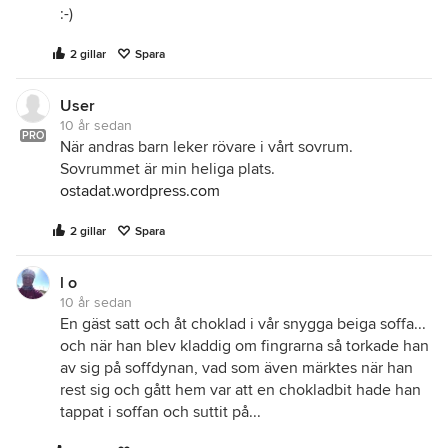
:-)
2 gillar
Spara
User
10 år sedan
PRO
När andras barn leker rövare i vårt sovrum.
Sovrummet är min heliga plats.
ostadat.wordpress.com
2 gillar
Spara
l o
10 år sedan
En gäst satt och åt choklad i vår snygga beiga soffa...
och när han blev kladdig om fingrarna så torkade han
av sig på soffdynan, vad som även märktes när han
rest sig och gått hem var att en chokladbit hade han
tappat i soffan och suttit på...