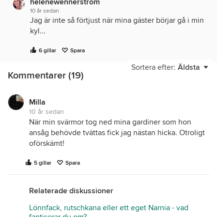
helenewennerstrom
10 år sedan
Jag är inte så förtjust när mina gäster börjar gå i min
kyl...
6 gillar
Spara
Sortera efter:
Äldsta
Kommentarer (19)
Milla
10 år sedan
När min svärmor tog ned mina gardiner som hon
ansåg behövde tvättas fick jag nästan hicka. Otroligt
oförskämt!
5 gillar
Spara
Relaterade diskussioner
Lönnfack, rutschkana eller ett eget Narnia - vad
fantiserar du om?