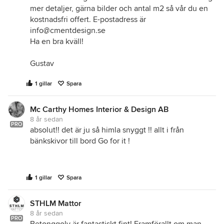
mer detaljer, gärna bilder och antal m2 så vår du en
kostnadsfri offert. E-postadress är
info@cmentdesign.se
Ha en bra kväll!
Gustav
1 gillar
Spara
Mc Carthy Homes Interior & Design AB
8 år sedan
PRO
absolut!! det är ju så himla snyggt !! allt i från
bänkskivor till bord Go for it !
1 gillar
Spara
STHLM Mattor
8 år sedan
PRO
Betonggolv är fantastiskt fint! Framförallt om man