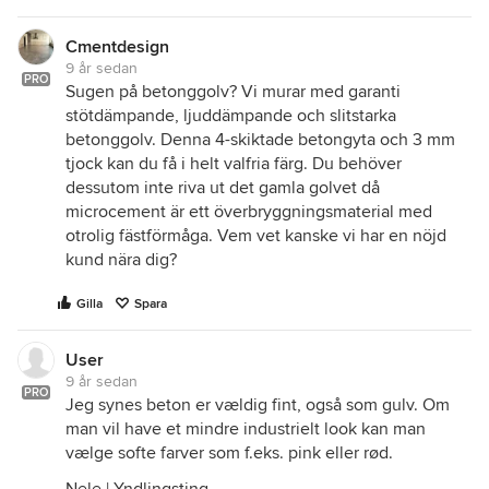
Cmentdesign
9 år sedan
PRO
Sugen på betonggolv? Vi murar med garanti
stötdämpande, ljuddämpande och slitstarka
betonggolv. Denna 4-skiktade betongyta och 3 mm
tjock kan du få i helt valfria färg. Du behöver
dessutom inte riva ut det gamla golvet då
microcement är ett överbryggningsmaterial med
otrolig fästförmåga. Vem vet kanske vi har en nöjd
kund nära dig?
Gilla
Spara
User
9 år sedan
PRO
Jeg synes beton er vældig fint, også som gulv. Om
man vil have et mindre industrielt look kan man
vælge softe farver som f.eks. pink eller rød.
Nele | Yndlingsting