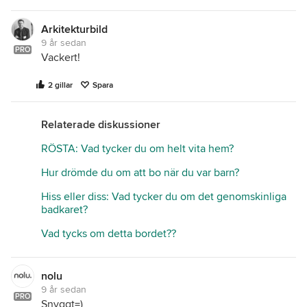
Arkitekturbild
9 år sedan
PRO
Vackert!
2 gillar
Spara
Relaterade diskussioner
RÖSTA: Vad tycker du om helt vita hem?
Hur drömde du om att bo när du var barn?
Hiss eller diss: Vad tycker du om det genomskinliga
badkaret?
Vad tycks om detta bordet??
nolu
9 år sedan
PRO
Snyggt=)