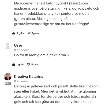
Microcement är ett betongytskikt (3 mm) som
appliceras ovanpå plattan, klinkers, golvgips etc och
har en tredubblad slitstyrka i jämförelse med en
gjuten platta. Maila gärna mig på
gustav@cmentdesign.se om du har fler frågor!
2 gillar
Spara
User
8 år sedan
Go for it! Men glöm ej textilerna :)
1 gillar
Spara
Kreativa Katarina
8 år sedan
PRO
Betong är jättevackert och på rätt ställe lika fint som
sten eller kakel. Men det är viktigt att inte glömma
akustiken. Stora fönsterpartier och hårda material i
golv och tak kan göra att det blir mycket eko och