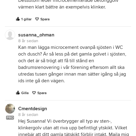
Dessutom leder microcementerade betonggolv
värmen klart bättre än exempelvis klinker.
1 gillar
Spara
susanna_ohman
8 år sedan
Kan man lägga microcement ovanpå sjösten i WC
och dusch? Är så less på det gamla golvet i sjösten,
och det är så trögt att få till stånd en
badrumsrenovering i vår förening eftersom allt ska
utredas tusen gånger innan man sätter igång så jag
ids inte gå den vägen.
Gilla
Spara
Cmentdesign
8 år sedan
PRO
Hej Susanna! Vi överbrygger all typ av sten-,
klinkergolv utan att riva upp befintligt ytskikt. Vilket
innebär att ditt gamla tätskikt förblir intakt. Maila mig