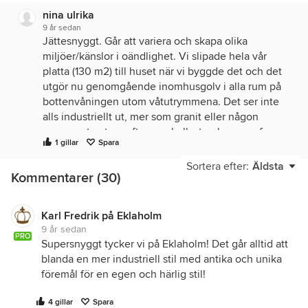
nina ulrika
9 år sedan
Jättesnyggt. Går att variera och skapa olika
miljöer/känslor i oändlighet. Vi slipade hela vår
platta (130 m2) till huset när vi byggde det och det
utgör nu genomgående inomhusgolv i alla rum på
bottenvåningen utom våtutrymmena. Det ser inte
alls industriellt ut, mer som granit eller någon
annan natursten, eftersom ballasten kommer fram
1 gillar
Spara
när man slipar. Trögheten i betongen gör dessutom
att golvet blir varmt och skönt på vintern
Sortera efter:
Äldsta
Kommentarer (30)
(golvvärme) och svalkar skönt varma sommardagar.
Kan varmt rekommenderas.
Karl Fredrik på Eklaholm
9 år sedan
PRO
Supersnyggt tycker vi på Eklaholm! Det går alltid att
blanda en mer industriell stil med antika och unika
föremål för en egen och härlig stil!
4 gillar
Spara