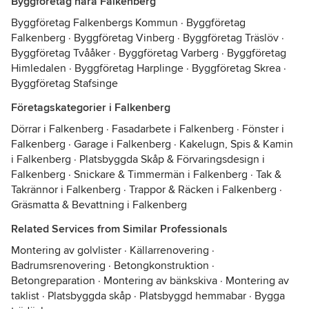
Byggföretag nära Falkenberg
Byggföretag Falkenbergs Kommun
·
Byggföretag
Falkenberg
·
Byggföretag Vinberg
·
Byggföretag Träslöv
·
Byggföretag Tvååker
·
Byggföretag Varberg
·
Byggföretag
Himledalen
·
Byggföretag Harplinge
·
Byggföretag Skrea
·
Byggföretag Stafsinge
Företagskategorier i Falkenberg
Dörrar i Falkenberg
·
Fasadarbete i Falkenberg
·
Fönster i
Falkenberg
·
Garage i Falkenberg
·
Kakelugn, Spis & Kamin
i Falkenberg
·
Platsbyggda Skåp & Förvaringsdesign i
Falkenberg
·
Snickare & Timmermän i Falkenberg
·
Tak &
Takrännor i Falkenberg
·
Trappor & Räcken i Falkenberg
·
Gräsmatta & Bevattning i Falkenberg
Related Services from Similar Professionals
Montering av golvlister
·
Källarrenovering
·
Badrumsrenovering
·
Betongkonstruktion
·
Betongreparation
·
Montering av bänkskiva
·
Montering av
taklist
·
Platsbyggda skåp
·
Platsbyggd hemmabar
·
Bygga