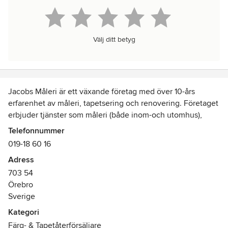
Välj ditt betyg
Jacobs Måleri är ett växande företag med över 10-års
erfarenhet av måleri, tapetsering och renovering. Företaget
erbjuder tjänster som måleri (både inom-och utomhus),
tapetsering, mindre renoveringar, städ, snöskottning och
Telefonnummer
trädgårdsarbete.
019-18 60 16
Adress
Kundens önskemål står alltid i fokus
703 54
Örebro
Jacobs Måleri är ett flexibelt och mångsidigt företag som
Sverige
arbetar med det mesta inom bygg, renovering, måleri,
trädgård, mark, städ mm – för privatpersoner och företag.
Kategori
Med hög kvalitet till ett rimligt pris. Vår personal har många
Färg- & Tapetåterförsäljare