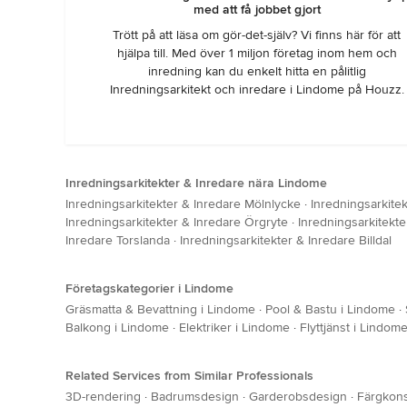
med att få jobbet gjort
Trött på att läsa om gör-det-själv? Vi finns här för att
hjälpa till. Med över 1 miljon företag inom hem och
inredning kan du enkelt hitta en pålitlig
Inredningsarkitekt och inredare i Lindome på Houzz.
Inredningsarkitekter & Inredare nära Lindome
Inredningsarkitekter & Inredare Mölnlycke
·
Inredningsarkitek
Inredningsarkitekter & Inredare Örgryte
·
Inredningsarkitekt
Inredare Torslanda
·
Inredningsarkitekter & Inredare Billdal
Företagskategorier i Lindome
Gräsmatta & Bevattning i Lindome
·
Pool & Bastu i Lindome
·
Balkong i Lindome
·
Elektriker i Lindome
·
Flyttjänst i Lindom
Related Services from Similar Professionals
3D-rendering
·
Badrumsdesign
·
Garderobsdesign
·
Färgkons