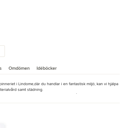
a
s
Omdömen
Idéböcker
nneriet i Lindome,där du handlar i en fantastisk miljö, kan vi hjälpa 
terialvård samt städning.

er till helhetslösningar för större projekt åt företag och offentliga 