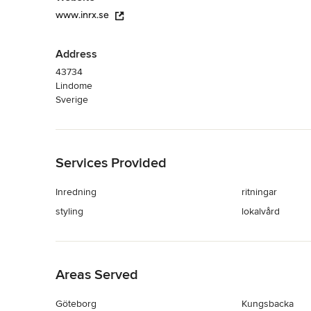
www.inrx.se
Address
43734
Lindome
Sverige
Tillbaka till navigering
Services Provided
Inredning
ritningar
styling
lokalvård
Tillbaka till navigering
Areas Served
Göteborg
Kungsbacka