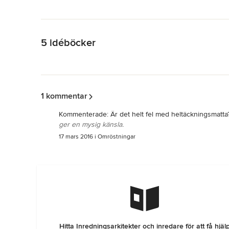
Tillbaka till navigering
5 idéböcker
Tillbaka till navigering
1 kommentar
Kommenterade:
Är det helt fel med heltäckningsmatta
ger en mysig känsla.
17 mars 2016
i
Omröstningar
Hitta Inredningsarkitekter och inredare för att få hjäl