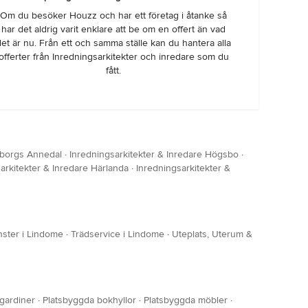
Om du besöker Houzz och har ett företag i åtanke så
har det aldrig varit enklare att be om en offert än vad
det är nu. Från ett och samma ställe kan du hantera alla
offerter från Inredningsarkitekter och inredare som du
fått.
eborgs Annedal
·
Inredningsarkitekter & Inredare Högsbo
·
arkitekter & Inredare Härlanda
·
Inredningsarkitekter &
nster i Lindome
·
Trädservice i Lindome
·
Uteplats, Uterum &
gardiner
·
Platsbyggda bokhyllor
·
Platsbyggda möbler
·