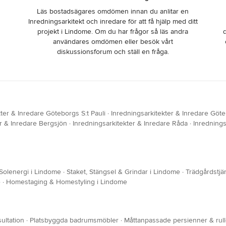
Läs bostadsägares omdömen innan du anlitar en
Inredningsarkitekt och inredare för att få hjälp med ditt
projekt i Lindome. Om du har frågor så läs andra
användares omdömen eller besök vårt
diskussionsforum och ställ en fråga.
ter & Inredare Göteborgs S:t Pauli
·
Inredningsarkitekter & Inredare Göt
er & Inredare Bergsjön
·
Inredningsarkitekter & Inredare Råda
·
Inrednings
Solenergi i Lindome
·
Staket, Stängsel & Grindar i Lindome
·
Trädgårdstjä
e
·
Homestaging & Homestyling i Lindome
ultation
·
Platsbyggda badrumsmöbler
·
Måttanpassade persienner & rull