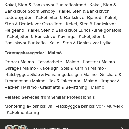
Kakel, Sten & Bänkskivor Bunkeflostrand
·
Kakel, Sten &
Bänkskivor Södra Sandby
·
Kakel, Sten & Bänkskivor
Löddebygden
·
Kakel, Sten & Bänkskivor Bjärred
·
Kakel,
Sten & Bänkskivor Östra Torn
·
Kakel, Sten & Bänkskivor
Helgeand
·
Kakel, Sten & Bänkskivor Lunds Allhelgonaförs.
·
Kakel, Sten & Bänkskivor Kävlinge
·
Kakel, Sten &
Bänkskivor Bunkeflo
·
Kakel, Sten & Bänkskivor Hyllie
Företagskategorier i Malmö
Dörrar i Malmö
·
Fasadarbete i Malmö
·
Fönster i Malmö
·
Garage i Malmö
·
Kakelugn, Spis & Kamin i Malmö
·
Platsbyggda Skåp & Förvaringsdesign i Malmö
·
Snickare &
Timmermän i Malmö
·
Tak & Takrännor i Malmö
·
Trappor &
Räcken i Malmö
·
Gräsmatta & Bevattning i Malmö
Related Services from Similar Professionals
Montering av bänkskiva
·
Platsbyggda bänkskivor
·
Murverk
·
Kakelmontering