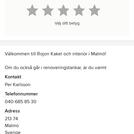
Välj ditt betyg
Välkommen till Rojon Kakel och interiör i Malmö!
Om du också går i renoveringstankar, är du varmt
välkommen in i vår butik! Våra kunniga medarbetare hjälper
Kontakt
dig gärna med råd och inspiration för ditt nya kök eller
Per Karlsson
badrum. Se gärna våra fina bilder med för inspiration!
Telefonnummer
040-685 85 30
Adress
213 74
Malmö
Sverige