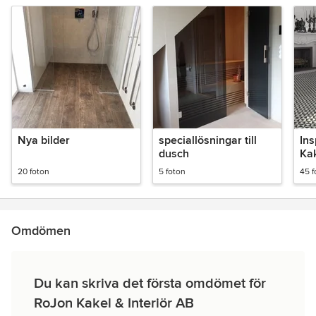
Nya bilder
speciallösningar till
Ins
dusch
Kak
20 foton
5 foton
45 f
Omdömen
Du kan skriva det första omdömet för
RoJon Kakel & Interiör AB