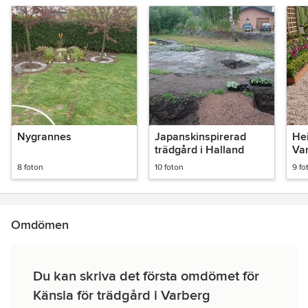
Nygrannes
Japanskinspirerad
Hei
trädgård i Halland
Va
8 foton
10 foton
9 fo
Omdömen
Du kan skriva det första omdömet för
Känsla för trädgård i Varberg