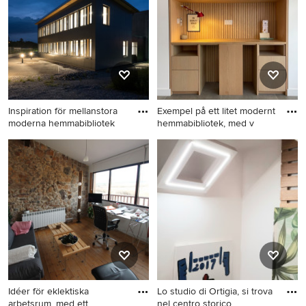
fristående skrivbord och
brunt golv
Inspiration för mellanstora
Exempel på ett litet modernt
moderna hemmabibliotek
hemmabibliotek, med v
Inspiration för mellanstora
Exempel på ett litet modernt
moderna hemmabibliotek,
hemmabibliotek, med vita
med vita väggar och ett
väggar, betonggolv, en
fristående skrivbord
spiselkrans i trä, ett inbyggt
skrivbord och grått golv
Idéer för eklektiska
Lo studio di Ortigia, si trova
arbetsrum, med ett
nel centro storico