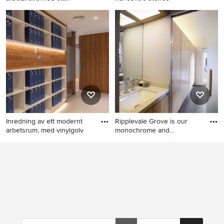
fristående
Idéer för eklektiska
Idéer för ett litet
arbetsrum, med ett fristående
hemmabibliotek, med ett
skrivbord
inbyggt skrivbord
Inredning av ett modernt
Ripplevale Grove is our
arbetsrum, med vinylgolv
monochrome and
contemporar
Inredning av ett modernt
Bild på ett litet funkis
arbetsrum, med vinylgolv och
hemmastudio, med gula
grått golv
väggar, ett inbyggt skrivbord
och grått golv