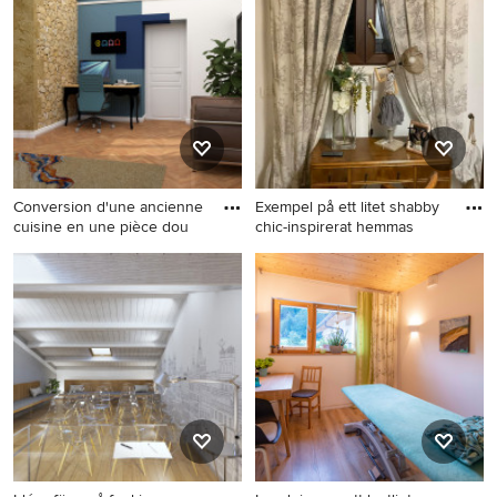
med vita väggar, mörkt
väggar, ett inbyggt skrivbord
trägolv och ett fristående
och grått golv
skrivbord
Conversion d'une ancienne
Exempel på ett litet shabby
cuisine en une pièce dou
chic-inspirerat hemmas
Modern inredning av ett litet
Exempel på ett litet shabby
hobbyrum, med blå väggar,
chic-inspirerat hemmastudio,
ljust trägolv och ett
med beige väggar, ett
fristående skrivbord
fristående skrivbord och
beiget golv