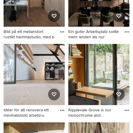
Bild på ett mellanstort
Ein guter Arbeitsplatz sollte
rustikt hemmastudio, med b
mehr leisten als nur
Bild på ett mellanstort rustikt
Inredning av ett modernt
hemmastudio, med bruna
mellanstort hemmabibliotek,
väggar, ett fristående
med bruna väggar, mörkt
skrivbord och brunt golv
trägolv, ett fristående
skrivbord och brunt golv
Idéer för att renovera ett
Ripplevale Grove is our
minimalistiskt arbetsru
monochrome and
contemporar
Idéer för att renovera ett
Inspiration för små moderna
minimalistiskt arbetsrum,
hemmastudior, med gula