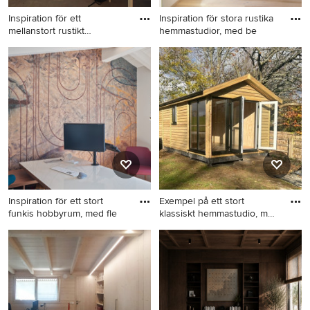
Inspiration för ett
Inspiration för stora rustika
mellanstort rustikt
hemmastudior, med be
hemmabibli
Inspiration för ett mellanstort
Inspiration för stora rustika
rustikt hemmabibliotek, med
hemmastudior, med beige
bruna väggar, ett fristående
väggar, mellanmörkt trägolv,
skrivbord och brunt golv
ett fristående skrivbord och
brunt golv
Inspiration för ett stort
Exempel på ett stort
funkis hobbyrum, med fle
klassiskt hemmastudio, med
be
Inspiration för ett stort funkis
Exempel på ett stort klassiskt
hobbyrum, med flerfärgade
hemmastudio, med beige
väggar, ljust trägolv och ett
väggar, laminatgolv, ett
fristående skrivbord
fristående skrivbord och
brunt golv