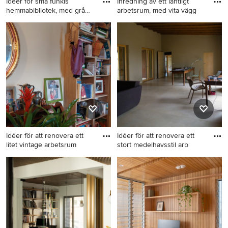
Idéer för små funkis
Inredning av ett lantligt
hemmabibliotek, med grå
arbetsrum, med vita vägg
vägga
Idéer för små funkis
Inredning av ett lantligt
hemmabibliotek, med grå
arbetsrum, med vita väggar,
väggar, mellanmörkt trägolv
mellanmörkt trägolv och
och ett fristående skrivbord
brunt golv
Idéer för att renovera ett
Idéer för att renovera ett
litet vintage arbetsrum
stort medelhavsstil arb
Idéer för att renovera ett litet
Idéer för att renovera ett stort
vintage arbetsrum, med ett
medelhavsstil arbetsrum,
bibliotek, beige väggar,
med beige väggar,
laminatgolv, ett fristående
klinkergolv i keramik och
skrivbord och beiget golv
beiget golv