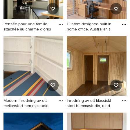
Pensée pour une famille
Custom designed built in
attachée au charme d’origi
home office. Australian t
Idéer för mellanstora retro
Idéer för mellanstora funkis
arbetsrum, med grått golv
hemmabibliotek, med ljust
trägolv och ett inbyggt
skrivbord
Modern inredning av ett
Inredning av ett klassiskt
mellanstort hemmastudio
stort hemmastudio, med
Modern inredning av ett
Inredning av ett klassiskt
mellanstort hemmastudio
stort hemmastudio, med
beige väggar, laminatgolv, ett