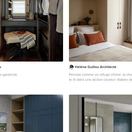
s
Hélène Guillou Architecte
is garderob
Pensée comme un refuge intime, la cha
le lit dans une alcôve couleur «Sable» d
en contraste subtil avec le ton «Calcair
dressing sur mesure, entièrement inté
l’espace avec des solutions de rangem
discrètes et parfaitement optimisées.