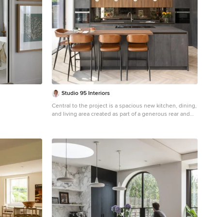
Studio 95 Interiors
Central to the project is a spacious new kitchen, dining,
and living area created as part of a generous rear and
side extension. dining and living area was envisioned
as the vibrant heart of the home, offering a generous,
light-filled environment that opens onto the south-
facing garden. A refined palette of jewel tones-teal, tan,
and orange-was introduced through furnishings and
lighting, injecting warmth and personality into the
space. The German-made Leicht kitchen combines rich
walnut and dark concrete effect cabinetry with an
antiqued mirror splashback, blending elegance with
durability. The kitchen island serves as both a social
hub and design feature, anchored by four comfortable
tan leather bar stools and Bauhaus-inspired pendant