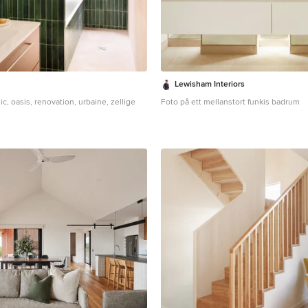
Lewisham Interiors
c, oasis, renovation, urbaine, zellige
Foto på ett mellanstort funkis badrum
g av ett vit vitt badrum med dusch,
, orange skåp, ett badkar i en alkov,
el, beige väggar, ett integrerad handfat,
h med dusch som är öppen