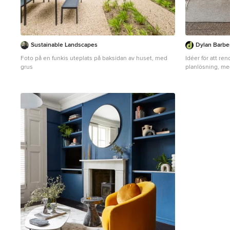
Sustainable Landscapes
Dylan Barbe
Foto på en funkis uteplats på baksidan av huset, med
Idéer för att re
grus
planlösning, me