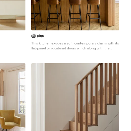
piqu
This kitchen exudes a soft, contemporary charm with its
flat-panel pink cabinet doors which along with the
painted exposed steel beams, adding subtle pops of
colour that feels both modern and warm. A striking
curved reeded wood island anchors the space, its
textured surface creating a contrast to the sleek
cabinetry. In this open-plan living area, the kitchen
seamlessly flows into the rest of the home, its gentle
curves and muted tones enhancing the inviting, airy
atmosphere. The blend of materials and shapes creates
a harmonious balance of sophistication and comfort.