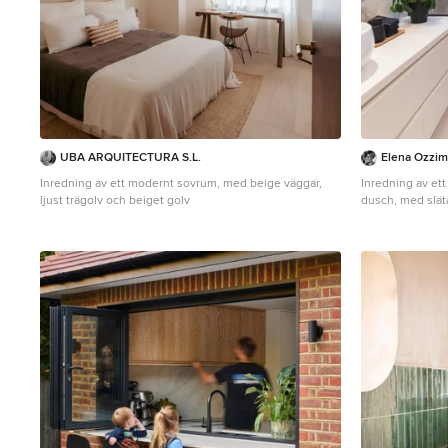
UBA ARQUITECTURA S.L.
Elena Ozzi
Inredning av ett modernt sovrum, med beige väggar,
Inredning av et
ljust trägolv och beiget golv
dusch, med släta
en toalettstol m
porslinskakel, b
bänkskiva i kva