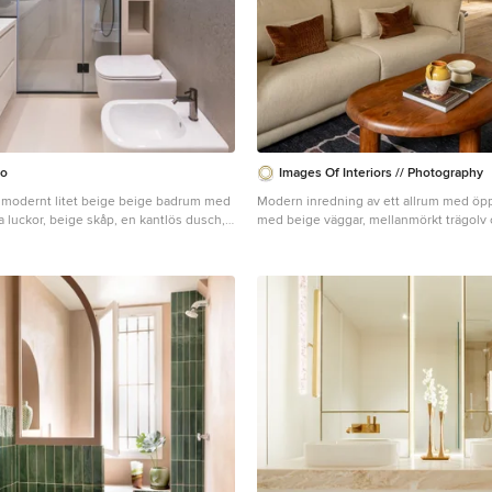
mo
Images Of Interiors // Photography
t modernt litet beige beige badrum med
Modern inredning av ett allrum med öp
 luckor, beige skåp, en kantlös dusch,
med beige väggar, mellanmörkt trägolv 
ed separat cisternkåpa, beige kakel,
eige väggar, ett fristående handfat,
rts och dusch med gångjärnsdörr