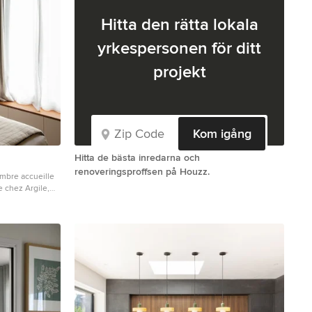
Hitta den rätta lokala
yrkespersonen för ditt
projekt
Kom igång
Hitta de bästa inredarna och
renoveringsproffsen på Houzz.
mbre accueille
e chez Argile,
e» des murs. Un
gré, complète
ent élégantes,