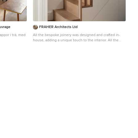
Ouvrage
FRAHER Architects Ltd
appor i trä, med
All the bespoke joinery was designed and crafted in-
house, adding a unique touch to the interior. All the
levels of the house were a back to brick refurbishment,
linked with a new oak staircase that stretches the full
height of the building.