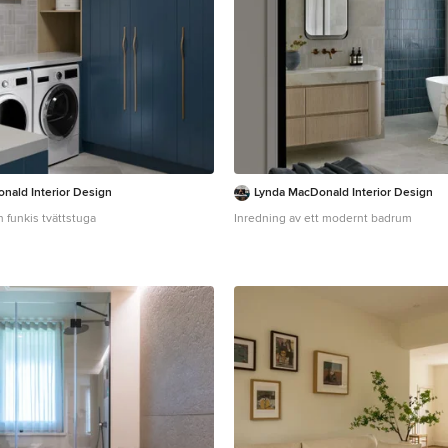
nald Interior Design
Lynda MacDonald Interior Design
n funkis tvättstuga
Inredning av ett modernt badrum