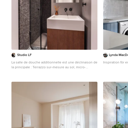
Studio LF
Lynda MacDo
La salle de douche additionnelle est une déclinaison de
Inspiration för e
la principale : Terrazzo sur-mesure au sol, micro-
mosaïque aux murs, vasque suspendue en
SolidSurface.