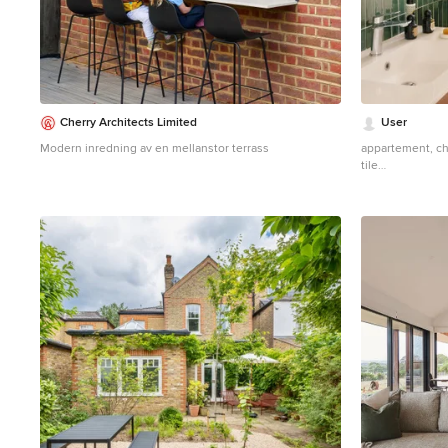
Cherry Architects Limited
User
Modern inredning av en mellanstor terrass
appartement, chi
tile
Modern inrednin
med släta luckor
våtrum, grön kak
beiget golv oc