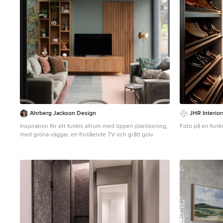
Ahrberg Jackson Design
JHR Interior
Inspiration för ett funkis allrum med öppen planlösning,
Foto på en funk
med gröna väggar, en fristående TV och grått golv