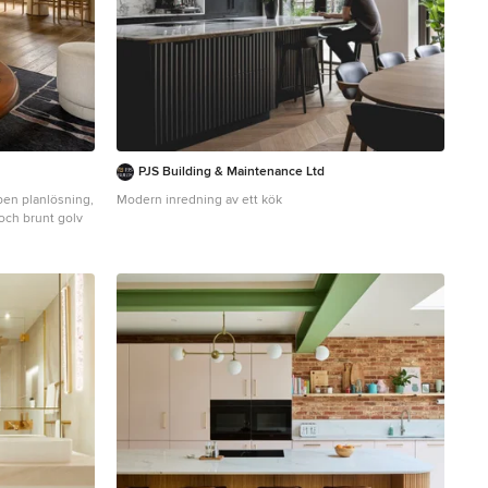
lights that give the space a strong visual identity.
PJS Building & Maintenance Ltd
pen planlösning,
Modern inredning av ett kök
och brunt golv