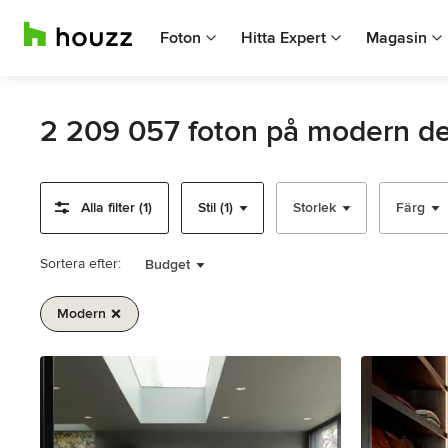
Foton
Hitta Expert
Magasin
2 209 057 foton på modern de
Alla filter (1)
Stil (1)
Storlek
Färg
Sortera efter:
Budget
Modern
Artikel
1
av
1