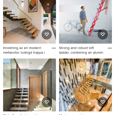
metall
med öppna sättsteg och
räcke i metall
Inredning av en modern
Strong and robust loft
mellanstor svängd trappa i
ladder, combining an alumin
Inredning av en modern
Idéer för en liten modern rak
mellanstor svängd trappa i
trappa i metall, med sättsteg i
trä, med sättsteg i glas och
metall
räcke i trä