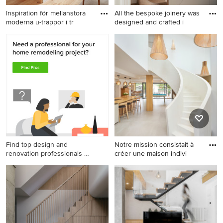
Inspiration för mellanstora
All the bespoke joinery was
moderna u-trappor i tr
designed and crafted i
Inspiration för mellanstora
Inredning av en modern
moderna u-trappor i trä, med
trappa
sättsteg i trä och räcke i trä
Find top design and
Notre mission consistait à
renovation professionals on
créer une maison indivi
Houzz
Exempel på en modern
trappa