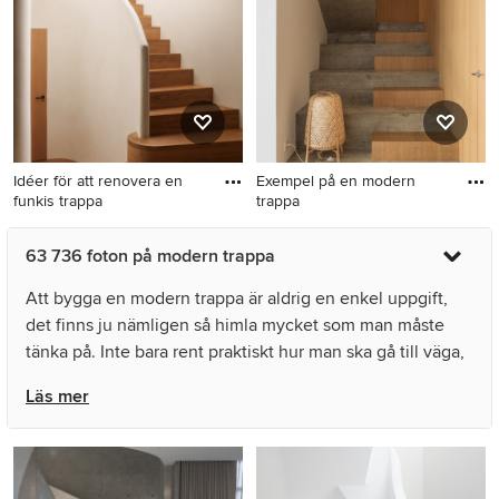
Idéer för att renovera en
Exempel på en modern
funkis trappa
trappa
Idéer för att renovera en
Exempel på en modern
63 736 foton på modern trappa
funkis trappa
trappa
Att bygga en modern trappa är aldrig en enkel uppgift,
det finns ju nämligen så himla mycket som man måste
tänka på. Inte bara rent praktiskt hur man ska gå till väga,
utan också hur man vill att trapporna ska se ut för att
Läs mer
passa in i ens hus eller lägenhet. Det finns trots allt
otroligt många olika typer av funkis trappor och man kan
välja allt från en spiraltrappa i trä till en rejäl stentrappa,
så det kan krävas en hel del planering och inspiration