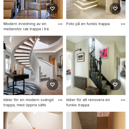
Modern inredning av en
Foto på en funkis trappa
mellanstor rak trappa i trä
Foto på en funkis trappa
Modern inredning av en
mellanstor rak trappa i trä,
med sättsteg i trä
Idéer för en modern svängd
Idéer för att renovera en
trappa, med öppna sätts
funkis trappa
Idéer för en modern svängd
Idéer för att renovera en
trappa, med öppna sättsteg
funkis trappa