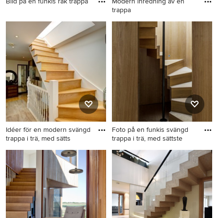
Bild på en funkis rak trappa
Modern inredning av en
trappa
Bild på en funkis rak trappa
Modern inredning av en
trappa
Idéer för en modern svängd
Foto på en funkis svängd
trappa i trä, med sätts
trappa i trä, med sättste
Idéer för en modern svängd
Foto på en funkis svängd
trappa i trä, med sättsteg i trä
trappa i trä, med sättsteg i trä