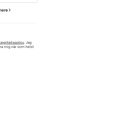
 here
tegritetspolicy
. Jag
era mig när som helst