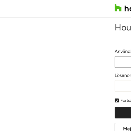
Hou
Använda
Löseno
Forts