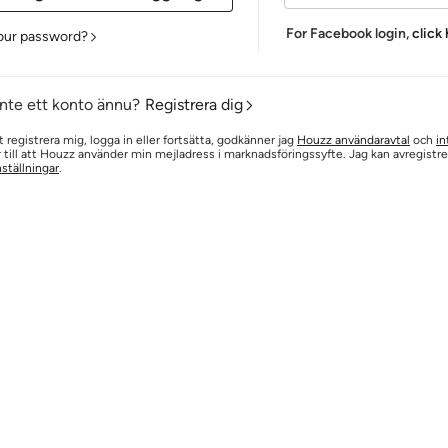
For Facebook login,
click
our password?
inte ett konto ännu?
Registrera dig
registrera mig, logga in eller fortsätta, godkänner jag
Houzz användaravtal
och
in
till att Houzz använder min mejladress i marknadsföringssyfte. Jag kan avregistr
nställningar
.