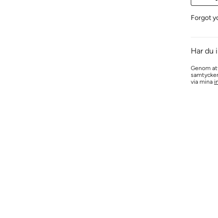
Forgot y
Har du 
Genom att 
samtycker 
via mina
i