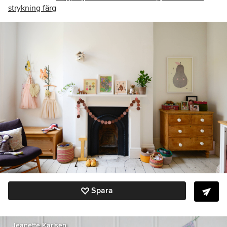
strykning färg
Spara
Jeanette Karlsen