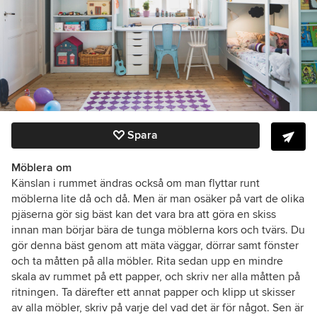
Spara
Möblera om
Känslan i rummet ändras också om man flyttar runt
möblerna lite då och då. Men är man osäker på vart de olika
pjäserna gör sig bäst kan det vara bra att göra en skiss
innan man börjar bära de tunga möblerna kors och tvärs. Du
gör denna bäst genom
att mäta väggar, dörrar samt fönster
och ta måtten på alla möbler. Rita sedan upp en mindre
skala av rummet på ett papper, och skriv ner
alla måtten på
ritningen. Ta därefter ett annat papper och k
lipp ut skisser
av alla möbler, skriv på varje del vad det är för något. Sen är