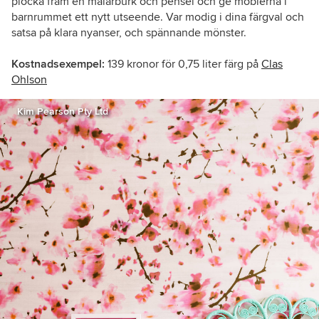
plocka fram en målarburk och pensel och ge möblerna i
barnrummet ett nytt utseende. Var modig i dina färgval och
satsa på klara nyanser, och spännande mönster.
Kostnadsexempel:
139 kronor för 0,75 liter färg på
Clas
Ohlson
Kim Pearson Pty Ltd