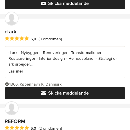
Skicka meddelande
d-ark
Genomsnittligt omdöme: 5 av 5 stjärnor
5,0
(3 omdömen)
d-ark - Nybyggeri - Renoveringer - Transformationer -
Restaureringer - Interiør design - Helhedsplaner - Strategi d-
ark arbejder...
Läs mer
1366, København K, Danmark
Skicka meddelande
REFORM
Genomsnittligt omdöme: 5 av 5 stjärnor
5,0
(2 omdömen)