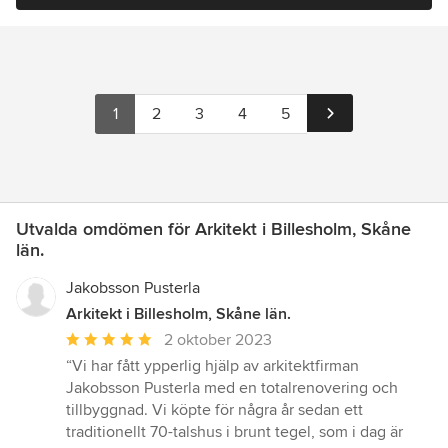
1
2
3
4
5
Utvalda omdömen för Arkitekt i Billesholm, Skåne
län.
Jakobsson Pusterla
Arkitekt i Billesholm, Skåne län.
Genomsnittligt
2 oktober 2023
omdöme:
“Vi har fått ypperlig hjälp av arkitektfirman
5
Jakobsson Pusterla med en totalrenovering och
av
tillbyggnad. Vi köpte för några år sedan ett
5
traditionellt 70-talshus i brunt tegel, som i dag är