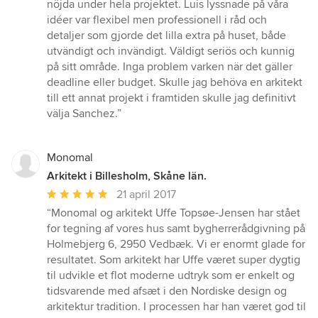
5
nöjda under hela projektet. Luis lyssnade på våra
stjärnor
idéer var flexibel men professionell i råd och
detaljer som gjorde det lilla extra på huset, både
utvändigt och invändigt. Väldigt seriös och kunnig
på sitt område. Inga problem varken när det gäller
deadline eller budget. Skulle jag behöva en arkitekt
till ett annat projekt i framtiden skulle jag definitivt
välja Sanchez.”
Monomal
Arkitekt i Billesholm, Skåne län.
Genomsnittligt
21 april 2017
omdöme:
“Monomal og arkitekt Uffe Topsøe-Jensen har stået
5
for tegning af vores hus samt bygherrerådgivning på
av
Holmebjerg 6, 2950 Vedbæk. Vi er enormt glade for
5
resultatet. Som arkitekt har Uffe været super dygtig
stjärnor
til udvikle et flot moderne udtryk som er enkelt og
tidsvarende med afsæt i den Nordiske design og
arkitektur tradition. I processen har han været god til