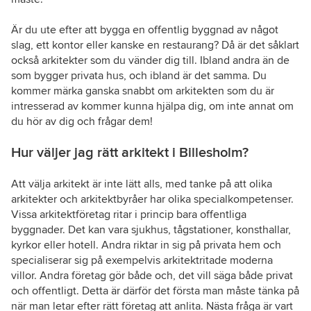
Är du ute efter att bygga en offentlig byggnad av något
slag, ett kontor eller kanske en restaurang? Då är det såklart
också arkitekter som du vänder dig till. Ibland andra än de
som bygger privata hus, och ibland är det samma. Du
kommer märka ganska snabbt om arkitekten som du är
intresserad av kommer kunna hjälpa dig, om inte annat om
du hör av dig och frågar dem!
Hur väljer jag rätt arkitekt i Billesholm?
Att välja arkitekt är inte lätt alls, med tanke på att olika
arkitekter och arkitektbyråer har olika specialkompetenser.
Vissa arkitektföretag ritar i princip bara offentliga
byggnader. Det kan vara sjukhus, tågstationer, konsthallar,
kyrkor eller hotell. Andra riktar in sig på privata hem och
specialiserar sig på exempelvis arkitektritade moderna
villor. Andra företag gör både och, det vill säga både privat
och offentligt. Detta är därför det första man måste tänka på
när man letar efter rätt företag att anlita. Nästa fråga är vart