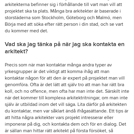
arkitekterna befinner sig i förhållande till vart man vill att
projektet ska ta plats. Många bra arkitekter är baserade i
storstäderna som Stockholm, Göteborg och Malmö, men
Börja med att söka efter rätt person i din stad, och se vart
du kommer med det.
Vad ska jag tänka på när jag ska kontakta en
arkitekt?
Precis som när man kontaktar många andra typer av
yrkesgrupper är det viktigt att komma ihåg att man
kontaktar någon för att den är expert på projektet man vill
genomföra. Ofta är det lätt att själv tro att man har rätt bra
koll, och no offence, men ofta har man inte det. Särskilt inte
när det kommer till komplexa arkitektritningar, om man inte
själv är utbildad inom det vill säga. Lita därför på arkitekten
du kontaktar, men var såklart ändå ifrågasättande. Ett tips är
att hitta några arkitekter vars projekt intresserar eller
imponerar på dig, och kontakta dem och för en dialog. Det
är sällan man hittar rätt arkitekt på första försöket, så