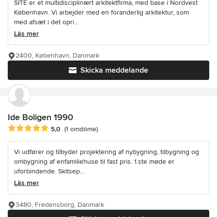
SITE er et multidisciplinært arkitektfirma, med base i Nordvest
København. Vi arbejder med en foranderlig arkitektur, som
med afsæt i det opri...
Läs mer
2400, København, Danmark
Skicka meddelande
Ide Boligen 1990
Genomsnittligt omdöme: 5 av 5 stjärnor
5,0
(1 omdöme)
Vi udfører og tilbyder projektering af nybygning, tilbygning og
ombygning af enfamiliehuse til fast pris. 1.ste møde er
uforbindende. Skitsep...
Läs mer
3480, Fredensborg, Danmark