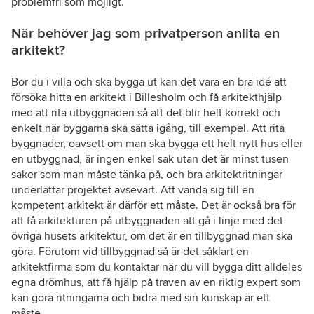
problemfri som möjligt.
När behöver jag som privatperson anlita en
arkitekt?
Bor du i villa och ska bygga ut kan det vara en bra idé att
försöka hitta en arkitekt i Billesholm och få arkitekthjälp
med att rita utbyggnaden så att det blir helt korrekt och
enkelt när byggarna ska sätta igång, till exempel. Att rita
byggnader, oavsett om man ska bygga ett helt nytt hus eller
en utbyggnad, är ingen enkel sak utan det är minst tusen
saker som man måste tänka på, och bra arkitektritningar
underlättar projektet avsevärt. Att vända sig till en
kompetent arkitekt är därför ett måste. Det är också bra för
att få arkitekturen på utbyggnaden att gå i linje med det
övriga husets arkitektur, om det är en tillbyggnad man ska
göra. Förutom vid tillbyggnad så är det såklart en
arkitektfirma som du kontaktar när du vill bygga ditt alldeles
egna drömhus, att få hjälp på traven av en riktig expert som
kan göra ritningarna och bidra med sin kunskap är ett
måste.