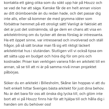
kontakta ett gäng olika som du sökt upp här på Houzz och
se vad de har att säga. Kanske får de en helt annan vision
av ditt drömboende än du redan hade, och det passar dig
inte alls, eller så kommer de med grymma idéer som
förbättrar hemmet på ett otroligt sätt! Vanligt är faktiskt att
det är just det sistnämnda, så ge dem en chans att visa en
arkitektritning om du tycker att deras förslag är intressanta.
Ha ett öppet sinne, var intresserad och involverad och ställ
frågor, på så sätt brukar man få sig ett riktigt läckert
arkitektritat hus i slutändan. Slutligen vill vi också tipsa om
att sätta upp en budget och höra dig för om pris och
kostnader. Priser kan verkligen variera från en arkitekt till en
annan, så se till att ni är på samma nivå innan projektet
påbörjas.
Söker du en arkitekt i Billesholm, Skåne län hoppas vi att du
helt enkelt hittar Sveriges bästa arkitekt för just dina behov.
Nu är det bara för oss att önska dig lycka till, och glöm inte
bort att vi på Houzz finns här för att hjälpa till och hålla dig i
handen om du behöver oss!