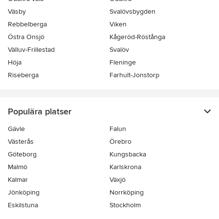
Väsby
Svalövsbygden
Rebbelberga
Viken
Östra Onsjö
Kågeröd-Röstånga
Välluv-Frillestad
Svalöv
Höja
Fleninge
Riseberga
Farhult-Jonstorp
Populära platser
Gävle
Falun
Västerås
Örebro
Göteborg
Kungsbacka
Malmö
Karlskrona
Kalmar
Växjö
Jönköping
Norrköping
Eskilstuna
Stockholm