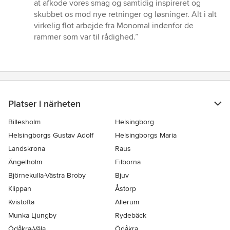
at afkode vores smag og samtidig inspireret og
skubbet os mod nye retninger og løsninger. Alt i alt
virkelig flot arbejde fra Monomal indenfor de
rammer som var til rådighed.”
Platser i närheten
Billesholm
Helsingborg
Helsingborgs Gustav Adolf
Helsingborgs Maria
Landskrona
Raus
Ängelholm
Filborna
Björnekulla-Västra Broby
Bjuv
Klippan
Åstorp
Kvistofta
Allerum
Munka Ljungby
Rydebäck
Ödåkra-Väla
Ödåkra