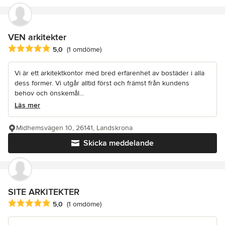
VEN arkitekter
Genomsnittligt omdöme: 5 av 5 stjärnor
5,0
(1 omdöme)
Vi är ett arkitektkontor med bred erfarenhet av bostäder i alla
dess former. Vi utgår alltid först och främst från kundens
behov och önskemål...
Läs mer
Midhemsvägen 10, 26141, Landskrona
Skicka meddelande
SITE ARKITEKTER
Genomsnittligt omdöme: 5 av 5 stjärnor
5,0
(1 omdöme)