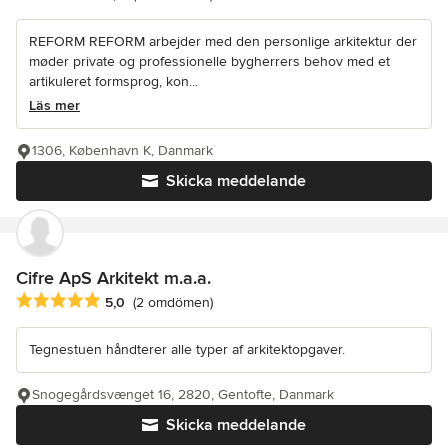
REFORM REFORM arbejder med den personlige arkitektur der
møder private og professionelle bygherrers behov med et
artikuleret formsprog, kon...
Läs mer
1306, København K, Danmark
Skicka meddelande
Cifre ApS Arkitekt m.a.a.
Genomsnittligt omdöme: 5 av 5 stjärnor
5,0
(2 omdömen)
Tegnestuen håndterer alle typer af arkitektopgaver.
Snogegårdsvænget 16, 2820, Gentofte, Danmark
Skicka meddelande