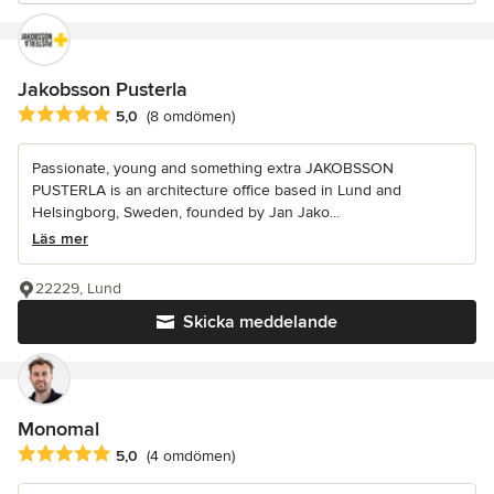
Jakobsson Pusterla
Genomsnittligt omdöme: 5 av 5 stjärnor
5,0
(8 omdömen)
Passionate, young and something extra JAKOBSSON
PUSTERLA is an architecture office based in Lund and
Helsingborg, Sweden, founded by Jan Jako...
Läs mer
22229, Lund
Skicka meddelande
Monomal
Genomsnittligt omdöme: 5 av 5 stjärnor
5,0
(4 omdömen)