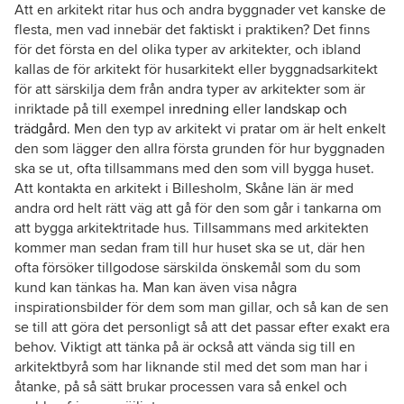
Att en arkitekt ritar hus och andra byggnader vet kanske de
flesta, men vad innebär det faktiskt i praktiken? Det finns
för det första en del olika typer av arkitekter, och ibland
kallas de för arkitekt för husarkitekt eller byggnadsarkitekt
för att särskilja dem från andra typer av arkitekter som är
inriktade på till exempel
inredning
eller
landskap och
trädgård
. Men den typ av arkitekt vi pratar om är helt enkelt
den som lägger den allra första grunden för hur byggnaden
ska se ut, ofta tillsammans med den som vill bygga huset.
Att kontakta en arkitekt i Billesholm, Skåne län är med
andra ord helt rätt väg att gå för den som går i tankarna om
att bygga arkitektritade hus. Tillsammans med arkitekten
kommer man sedan fram till hur huset ska se ut, där hen
ofta försöker tillgodose särskilda önskemål som du som
kund kan tänkas ha. Man kan även visa några
inspirationsbilder för dem som man gillar, och så kan de sen
se till att göra det personligt så att det passar efter exakt era
behov. Viktigt att tänka på är också att vända sig till en
arkitektbyrå som har liknande stil med det som man har i
åtanke, på så sätt brukar processen vara så enkel och