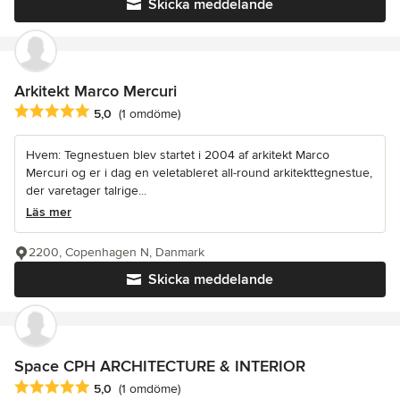
Skicka meddelande
Arkitekt Marco Mercuri
Genomsnittligt omdöme: 5 av 5 stjärnor
5,0
(1 omdöme)
Hvem: Tegnestuen blev startet i 2004 af arkitekt Marco
Mercuri og er i dag en veletableret all-round arkitekttegnestue,
der varetager talrige...
Läs mer
2200, Copenhagen N, Danmark
Skicka meddelande
Space CPH ARCHITECTURE & INTERIOR
Genomsnittligt omdöme: 5 av 5 stjärnor
5,0
(1 omdöme)