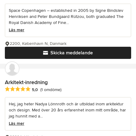
Space Copenhagen – established in 2005 by Signe Bindslev
Henriksen and Peter Bundgaard Rützou, both graduated The
Royal Danish Academy of Fine...
Läs mer
2200, København N, Danmark
Skicka meddelande
Arkitekt-inredning
Genomsnittligt omdöme: 5 av 5 stjärnor
5,0
(1 omdöme)
Hej, jag heter Nadya Lönnroth och är utbildad inom arkitektur
och design. Med över 20 års erfarenhet inom mitt område, har
jag hunnit med a...
Läs mer