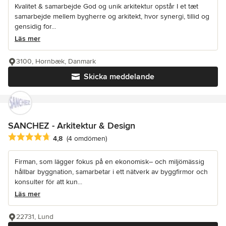
Kvalitet & samarbejde God og unik arkitektur opstår I et tæt
samarbejde mellem bygherre og arkitekt, hvor synergi, tillid og
gensidig for...
Läs mer
3100, Hornbæk, Danmark
Skicka meddelande
SANCHEZ - Arkitektur & Design
Genomsnittligt omdöme: 4.8 av 5 stjärnor
4,8
(4 omdömen)
Firman, som lägger fokus på en ekonomisk– och miljömässig
hållbar byggnation, samarbetar i ett nätverk av byggfirmor och
konsulter för att kun...
Läs mer
22731, Lund