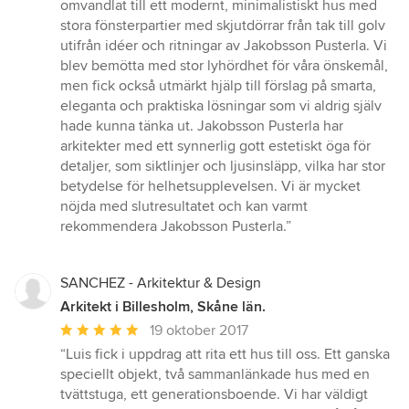
stjärnor
omvandlat till ett modernt, minimalistiskt hus med
stora fönsterpartier med skjutdörrar från tak till golv
utifrån idéer och ritningar av Jakobsson Pusterla. Vi
blev bemötta med stor lyhördhet för våra önskemål,
men fick också utmärkt hjälp till förslag på smarta,
eleganta och praktiska lösningar som vi aldrig själv
hade kunna tänka ut. Jakobsson Pusterla har
arkitekter med ett synnerlig gott estetiskt öga för
detaljer, som siktlinjer och ljusinsläpp, vilka har stor
betydelse för helhetsupplevelsen. Vi är mycket
nöjda med slutresultatet och kan varmt
rekommendera Jakobsson Pusterla.”
SANCHEZ - Arkitektur & Design
Arkitekt i Billesholm, Skåne län.
Genomsnittligt
19 oktober 2017
omdöme:
“Luis fick i uppdrag att rita ett hus till oss. Ett ganska
5
speciellt objekt, två sammanlänkade hus med en
av
tvättstuga, ett generationsboende. Vi har väldigt