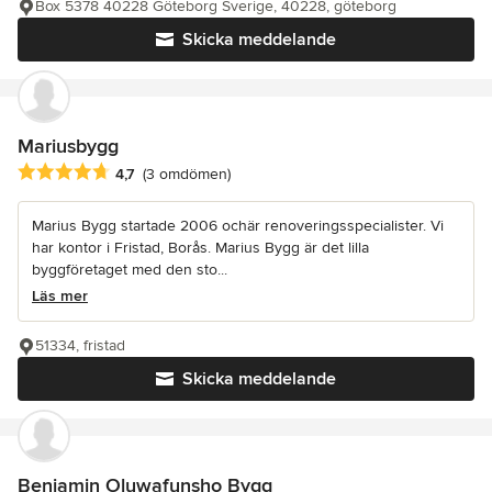
Box 5378 40228 Göteborg Sverige, 40228, göteborg
Skicka meddelande
Mariusbygg
Genomsnittligt omdöme: 4.7 av 5 stjärnor
4,7
(3 omdömen)
Marius Bygg startade 2006 ochär renoveringsspecialister. Vi
har kontor i Fristad, Borås. Marius Bygg är det lilla
byggföretaget med den sto...
Läs mer
51334, fristad
Skicka meddelande
Benjamin Oluwafunsho Bygg