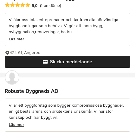
Genomsnittligt omdöme: 5 av 5 stjärnor
5,0
(1 omdöme)
Vi åtar oss totalentreprenader och tar fram alla nödvändiga
bygghandlingar som behövs. Vi gör allt inom bygg,
nybyggnation,renoveringar, badru...
Läs mer
424 61, Angered
Skicka meddelande
Robusta Byggnads AB
Vi är ett byggföretag som bygger kompromisslösa byggnader,
enligt beställarens och arkitektens önskemål. Vi har stor
kunskap och har byggt vil...
Läs mer