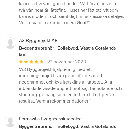
känna att vi var i goda händer. Vårt "nya" hus med
två våningar är jättefint. Huset har fått ett lyft som
känns modernt och samtidigt finns klassiska detaljer.
Vi kan varmt rekommendera Göaf!”
A3 Byggprojekt AB
Byggentreprenör i Bollebygd, Västra Götalands
län.
Genomsnittligt
23 november 2020
omdöme:
“A3 Byggprojekt hjälpte mig med ett
5
inredningsprojekt som genomfördes med
av
noggrannhet och kvalitetskänsla i arbetet. Alla
5
inblandade visade upp ett proffsigt bemötande och
stjärnor
stort engagemang som ledde fram till ett perfekt
resultat. Varma rekommendationer!”
Formavilla Byggnadsaktiebolag
Byggentreprenör i Bollebygd, Västra Götalands