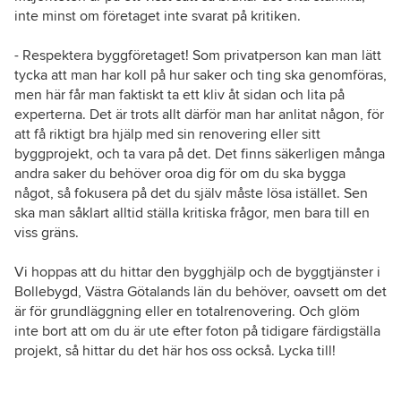
inte minst om företaget inte svarat på kritiken.
- Respektera byggföretaget! Som privatperson kan man lätt
tycka att man har koll på hur saker och ting ska genomföras,
men här får man faktiskt ta ett kliv åt sidan och lita på
experterna. Det är trots allt därför man har anlitat någon, för
att få riktigt bra hjälp med sin renovering eller sitt
byggprojekt, och ta vara på det. Det finns säkerligen många
andra saker du behöver oroa dig för om du ska bygga
något, så fokusera på det du själv måste lösa istället. Sen
ska man såklart alltid ställa kritiska frågor, men bara till en
viss gräns.
Vi hoppas att du hittar den bygghjälp och de byggtjänster i
Bollebygd, Västra Götalands län du behöver, oavsett om det
är för grundläggning eller en totalrenovering. Och glöm
inte bort att om du är ute efter foton på tidigare färdigställa
projekt, så hittar du det här hos oss också. Lycka till!