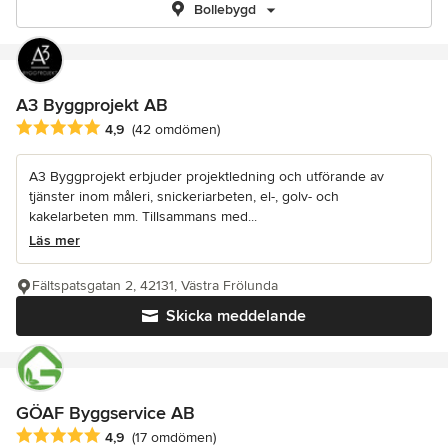
Bollebygd
A3 Byggprojekt AB
Genomsnittligt omdöme: 4.9 av 5 stjärnor
4,9
(42 omdömen)
A3 Byggprojekt erbjuder projektledning och utförande av
tjänster inom måleri, snickeriarbeten, el-, golv- och
kakelarbeten mm. Tillsammans med...
Läs mer
Fältspatsgatan 2, 42131, Västra Frölunda
Skicka meddelande
GÖAF Byggservice AB
Genomsnittligt omdöme: 4.9 av 5 stjärnor
4,9
(17 omdömen)