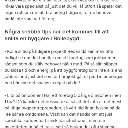
råkar vara specialist på just det du vill få utfört så spelar det
ingen roll om de fått bra betyg tidigare, för de behöver
ändå inte vara rätt för dig.
Några snabba tips när det kommer till att
anlita en byggare i Bollebygd:
- Kolla alltid på tidigare projekt! Redan då kan man ofta
tydligt se om det handlar om ett företag som jobbar med
sådant som du själv behöver hjälp med. På så sätt slipper
du slösa tid och energi på ett byggföretag som inte alls ens
jobbar med just det som ditt projekt går ut på. Tid är pengar,
och här kan det sparas in rejält på det!
- Lita på omdömen! Har ett företag 5 dåliga omdömen men
1 bra? Då kanske det dessvärre är så att det inte är det mest
pålitliga byggentreprenaden, så vårt råd är att lyssna på de
lite sämre omdömena. Visst kan det handla om att just
specifika kunder haft särskilda situationer, men om
majoriteten är på ett visst sätt så brukar det ofta stämma,