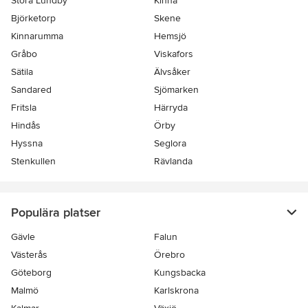
Stora Lundby
Kinna
Björketorp
Skene
Kinnarumma
Hemsjö
Gråbo
Viskafors
Sätila
Älvsåker
Sandared
Sjömarken
Fritsla
Härryda
Hindås
Örby
Hyssna
Seglora
Stenkullen
Rävlanda
Populära platser
Gävle
Falun
Västerås
Örebro
Göteborg
Kungsbacka
Malmö
Karlskrona