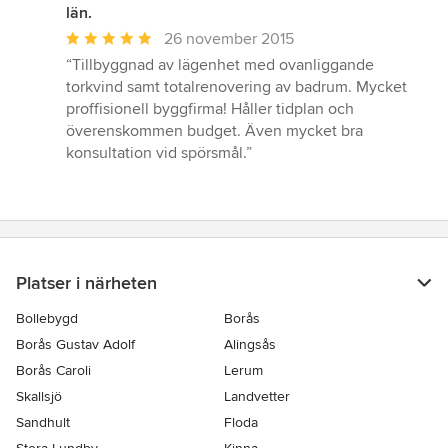
län.
Genomsnittligt
26 november 2015
omdöme:
“Tillbyggnad av lägenhet med ovanliggande
5
torkvind samt totalrenovering av badrum. Mycket
av
proffisionell byggfirma! Håller tidplan och
5
överenskommen budget. Även mycket bra
stjärnor
konsultation vid spörsmål.”
Platser i närheten
Bollebygd
Borås
Borås Gustav Adolf
Alingsås
Borås Caroli
Lerum
Skallsjö
Landvetter
Sandhult
Floda