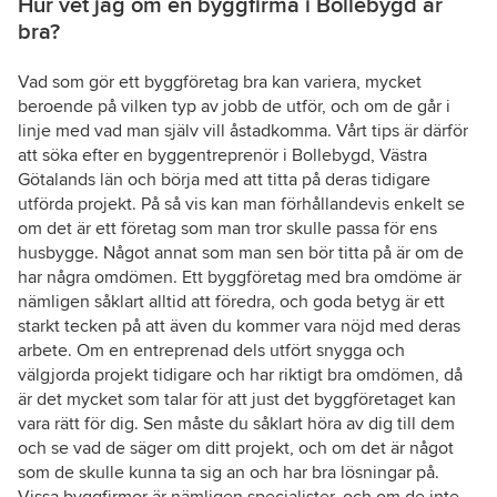
Hur vet jag om en byggfirma i Bollebygd är
bra?
Vad som gör ett byggföretag bra kan variera, mycket
beroende på vilken typ av jobb de utför, och om de går i
linje med vad man själv vill åstadkomma. Vårt tips är därför
att söka efter en byggentreprenör i Bollebygd, Västra
Götalands län och börja med att titta på deras tidigare
utförda projekt. På så vis kan man förhållandevis enkelt se
om det är ett företag som man tror skulle passa för ens
husbygge. Något annat som man sen bör titta på är om de
har några omdömen. Ett byggföretag med bra omdöme är
nämligen såklart alltid att föredra, och goda betyg är ett
starkt tecken på att även du kommer vara nöjd med deras
arbete. Om en entreprenad dels utfört snygga och
välgjorda projekt tidigare och har riktigt bra omdömen, då
är det mycket som talar för att just det byggföretaget kan
vara rätt för dig. Sen måste du såklart höra av dig till dem
och se vad de säger om ditt projekt, och om det är något
som de skulle kunna ta sig an och har bra lösningar på.
Vissa byggfirmor är nämligen specialister, och om de inte