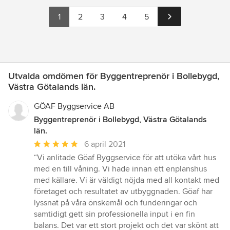
1
2
3
4
5
Utvalda omdömen för Byggentreprenör i Bollebygd,
Västra Götalands län.
GÖAF Byggservice AB
Byggentreprenör i Bollebygd, Västra Götalands
län.
Genomsnittligt
6 april 2021
omdöme:
“Vi anlitade Göaf Byggservice för att utöka vårt hus
5
med en till våning. Vi hade innan ett enplanshus
av
med källare. Vi är väldigt nöjda med all kontakt med
5
företaget och resultatet av utbyggnaden. Göaf har
stjärnor
lyssnat på våra önskemål och funderingar och
samtidigt gett sin professionella input i en fin
balans. Det var ett stort projekt och det var skönt att