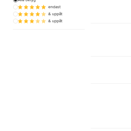
endast
Rivning
& uppåt
Golvläggning
& uppåt
Visa alla