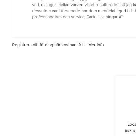
5
vad, dialoger mellan varven vilket resulterade i att ja
av
dessutom varit försenade har dem meddelat i god tid. J
5
professionalism och service. Tack, Hälsningar A”
stjärnor
Registrera ditt företag här kostnadsfritt -
Mer info
Loca
Eskil