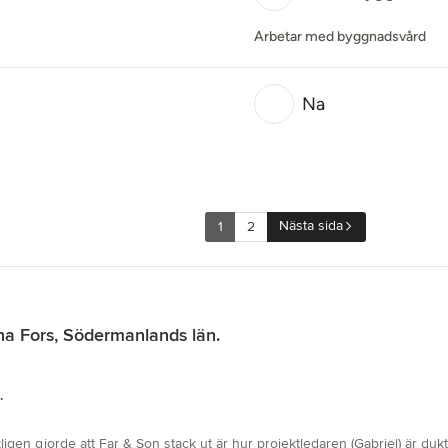
Arbetar med byggnadsvård
Na
Nästa sida
1
2
na Fors, Södermanlands län.
.
en gjorde att Far & Son stack ut är hur projektledaren (Gabriel) är duk