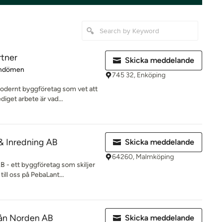
rtner
Skicka meddelande
 4.7 av 5 stjärnor
mdömen
745 32, Enköping
modernt byggföretag som vet att
iget arbete är vad...
& Inredning AB
Skicka meddelande
64260, Malmköping
 - ett byggföretag som skiljer
ll oss på PebaLant...
ån Norden AB
Skicka meddelande