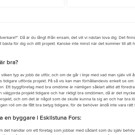
ntverkare?”. Då är du långt ifrån ensam, det vill vi nästan lova dig. Det f
 bästa för dig och ditt projekt. Kanske inte minst när det kommer till att 
är bra?
lken typ av jobb de utför, och om de går i linje med vad man själv vill å
s tidigare utförda projekt. På så vis kan man förhållandevis enkelt se om
 Ett byggföretag med bra omdöme är nämligen såklart alltid att föredra,
lgjorda projekt tidigare och har riktigt bra omdömen, då är det mycket s
projekt, och om det är något som de skulle kunna ta sig an och har bra l
 ingen roll om de fått bra betyg tidigare, för de behöver ändå inte vara rätt 
ta en byggare i Eskilstuna Fors:
e om det handlar om ett företag som jobbar med sådant som du själv behöve