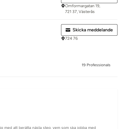
Omformargatan 19,
721 37, Västerås
Skicka meddelande
724 76
19 Professionals
tig med att berätta nästa steg, vem som ska jobba med