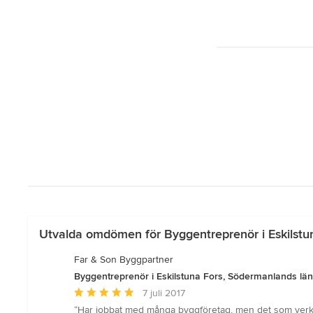
Utvalda omdömen för Byggentreprenör i Eskilstu
Far & Son Byggpartner
Byggentreprenör i Eskilstuna Fors, Södermanlands län
Genomsnittligt
7 juli 2017
omdöme:
“Har jobbat med många byggföretag, men det som verklig