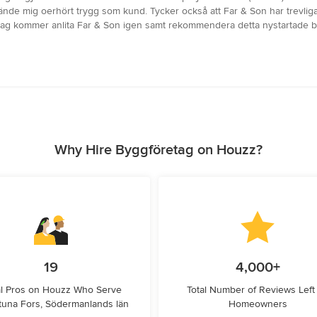
g kände mig oerhört trygg som kund. Tycker också att Far & Son har trevli
ag kommer anlita Far & Son igen samt rekommendera detta nystartade bola
Why Hire Byggföretag on Houzz?
19
4,000+
l Pros on Houzz Who Serve
Total Number of Reviews Left
stuna Fors, Södermanlands län
Homeowners