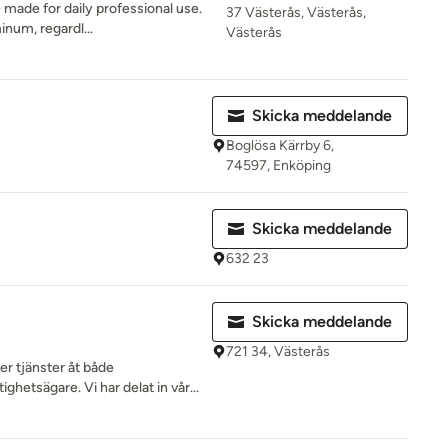
 made for daily professional use.
37 Västerås, Västerås,
inum, regardl...
Västerås
Skicka meddelande
Boglösa Kärrby 6,
74597, Enköping
Skicka meddelande
632 23
Skicka meddelande
721 34, Västerås
r tjänster åt både
ghetsägare. Vi har delat in vår...