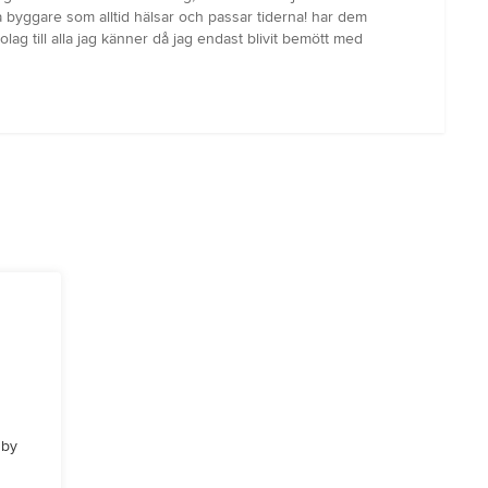
ga byggare som alltid hälsar och passar tiderna! har dem
g till alla jag känner då jag endast blivit bemött med
 by