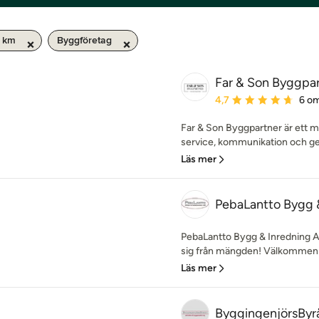
0 km
Byggföretag
Far & Son Byggpa
Genomsnittligt omdöme:
4,7
6 o
Far & Son Byggpartner är ett 
service, kommunikation och ged
Läs mer
PebaLantto Bygg 
PebaLantto Bygg & Inredning AB
sig från mängden! Välkommen ti
Läs mer
ByggingenjörsByr