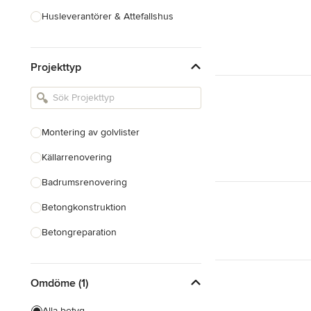
Husleverantörer & Attefallshus
Hustillverkare & Totalentreprenad
Projekttyp
Inredningsarkitekter & Inredare
Kakel, Sten & Bänkskivor
Köksdesign & Renovering
Montering av golvlister
Landskapsarkitekter &
Trädgårdsdesigner
Källarrenovering
Badrumsrenovering
Visa alla
Betongkonstruktion
Betongreparation
Montering av taklist
Omdöme (1)
Bygga trädäck
Reparation av trädäck
Alla betyg