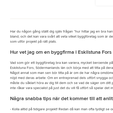
Har du någon gång ställt dig själv frågan ”hur hittar jag en bra ha
bland, och det kan vara svårt att veta vilket byggföretag som är det
som utför projekt på rätt plats.
Hur vet jag om en byggfirma i Eskilstuna Fors 
Vad som gör ett byggföretag bra kan variera, mycket beroende på vi
Eskilstuna Fors, Södermanlands län och börja med att titta på dera
Något annat som man sen bör titta på är om de har några omdömen.
nöjd med deras arbete. Om en entreprenad dels utfört snygga och vä
måste du såklart höra av dig till dem och se vad de säger om ditt 
inte råkar vara specialist på just det du vill få utfört så spelar det
Några snabba tips när det kommer till att anli
- Kolla alltid på tidigare projekt! Redan då kan man ofta tydligt s