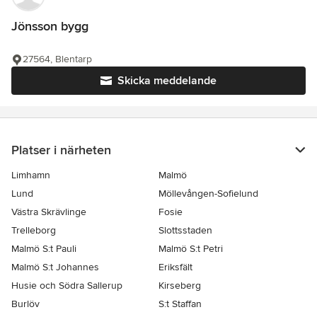
Jönsson bygg
27564, Blentarp
Skicka meddelande
Platser i närheten
Limhamn
Malmö
Lund
Möllevången-Sofielund
Västra Skrävlinge
Fosie
Trelleborg
Slottsstaden
Malmö S:t Pauli
Malmö S:t Petri
Malmö S:t Johannes
Eriksfält
Husie och Södra Sallerup
Kirseberg
Burlöv
S:t Staffan