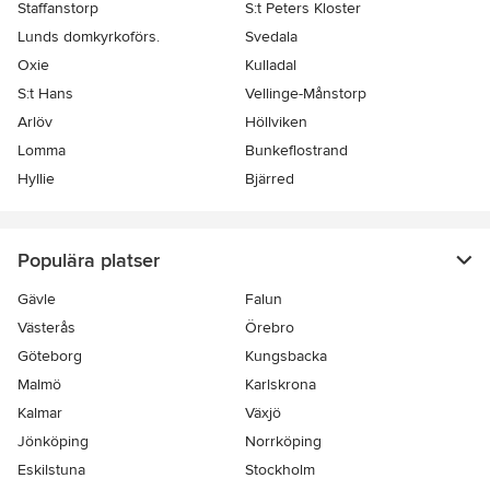
Staffanstorp
S:t Peters Kloster
Lunds domkyrkoförs.
Svedala
Oxie
Kulladal
S:t Hans
Vellinge-Månstorp
Arlöv
Höllviken
Lomma
Bunkeflostrand
Hyllie
Bjärred
Populära platser
Gävle
Falun
Västerås
Örebro
Göteborg
Kungsbacka
Malmö
Karlskrona
Kalmar
Växjö
Jönköping
Norrköping
Eskilstuna
Stockholm