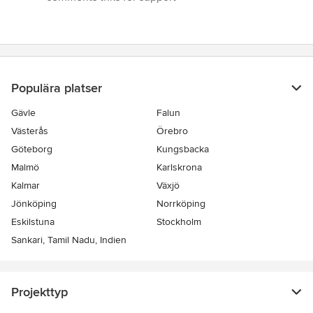
av
5
stjärnor
Populära platser
Gävle
Falun
Västerås
Örebro
Göteborg
Kungsbacka
Malmö
Karlskrona
Kalmar
Växjö
Jönköping
Norrköping
Eskilstuna
Stockholm
Sankari, Tamil Nadu, Indien
Projekttyp