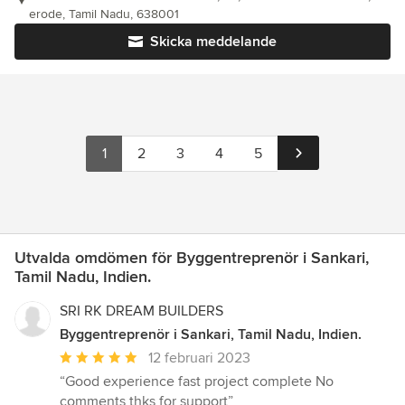
erode, Tamil Nadu, 638001
Skicka meddelande
1
2
3
4
5
Utvalda omdömen för Byggentreprenör i Sankari,
Tamil Nadu, Indien.
SRI RK DREAM BUILDERS
Byggentreprenör i Sankari, Tamil Nadu, Indien.
Genomsnittligt
12 februari 2023
omdöme:
“Good experience fast project complete No
5
comments thks for support”