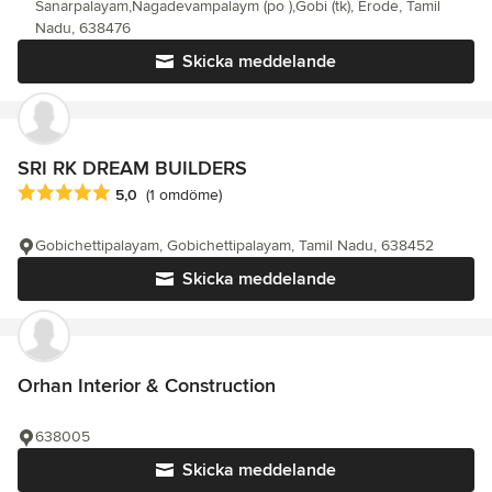
Sanarpalayam,Nagadevampalaym (po ),Gobi (tk), Erode, Tamil
Nadu, 638476
Skicka meddelande
SRI RK DREAM BUILDERS
Genomsnittligt omdöme: 5 av 5 stjärnor
5,0
(1 omdöme)
Gobichettipalayam, Gobichettipalayam, Tamil Nadu, 638452
Skicka meddelande
Orhan Interior & Construction
638005
Skicka meddelande