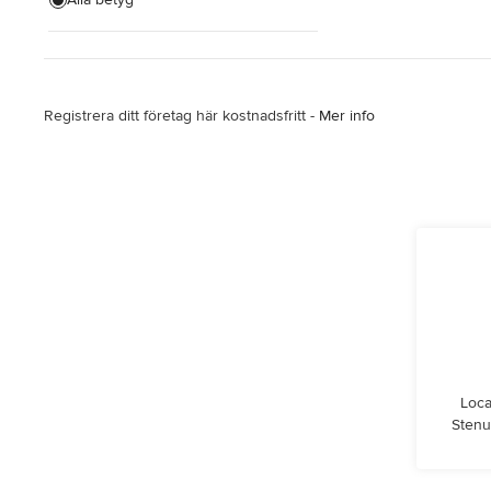
Bygga till fler rum
Hemrenovering
Registrera ditt företag här kostnadsfritt -
Mer info
Visa alla
Loca
Stenu