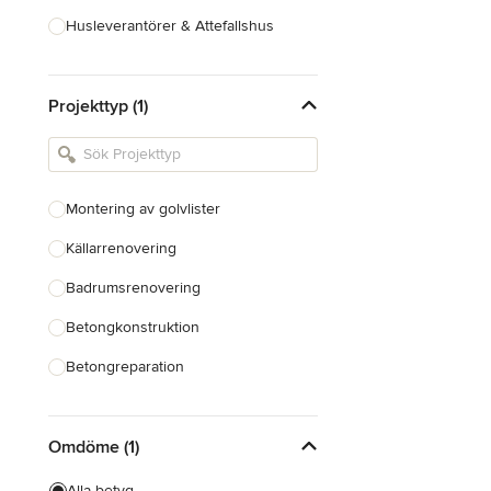
Husleverantörer & Attefallshus
Hustillverkare & Totalentreprenad
Projekttyp (1)
Inredningsarkitekter & Inredare
Kakel, Sten & Bänkskivor
Köksdesign & Renovering
Montering av golvlister
Landskapsarkitekter &
Trädgårdsdesigner
Källarrenovering
Badrumsrenovering
Visa alla
Betongkonstruktion
Betongreparation
Montering av taklist
Omdöme (1)
Golvläggning
Bygge av garage
Alla betyg