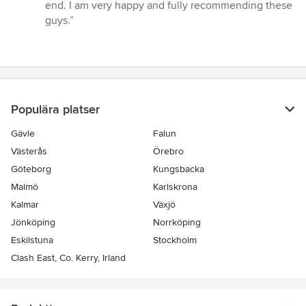
5
end. I am very happy and fully recommending these
stjärnor
guys.”
Populära platser
Gävle
Falun
Västerås
Örebro
Göteborg
Kungsbacka
Malmö
Karlskrona
Kalmar
Växjö
Jönköping
Norrköping
Eskilstuna
Stockholm
Clash East, Co. Kerry, Irland