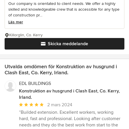
Our company is orientated to client needs. We offer a highly
skilled and knowledgeable crew that is accessible for any type
of construction pr...
Läs mer
Killorglin, Co. Kerry
Skicka meddelande
Utvalda omdömen för Konstruktion av husgrund i
Clash East, Co. Kerry, Irland.
EDL BUILDINGS
Konstruktion av husgrund i Clash East, Co. Kerry,
Irland.
Genomsnittligt
2 mars 2024
omdöme:
“Builded extension. Excellent workers, working
5
hard, fast and professional. Looking after customer
av
needs and they do the best work from start to the