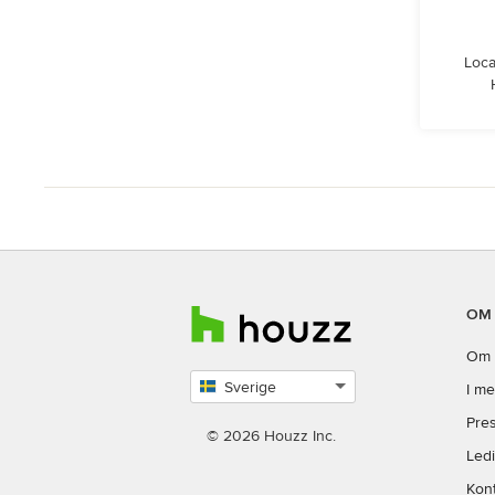
Loca
OM
Om 
Sverige
I me
Select
Pres
country
© 2026 Houzz Inc.
Led
Kon