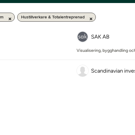
km
Hustillverkare & Totalentreprenad
SAK AB
Visualisering, bygghandling oc
Scandinavian inv