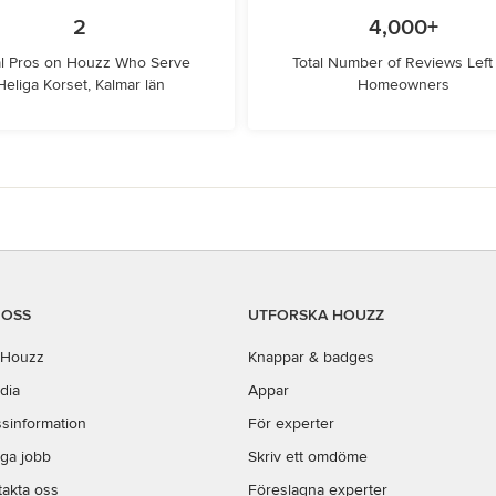
2
4,000+
l Pros on Houzz Who Serve
Total Number of Reviews Left
Heliga Korset, Kalmar län
Homeowners
 OSS
UTFORSKA HOUZZ
Houzz
Knappar & badges
dia
Appar
sinformation
För experter
iga jobb
Skriv ett omdöme
takta oss
Föreslagna experter