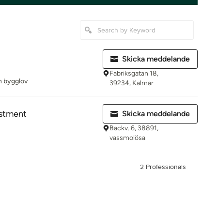
Skicka meddelande
Fabriksgatan 18,
h bygglov
39234, Kalmar
estment
Skicka meddelande
Backv. 6, 38891,
vassmolösa
2 Professionals