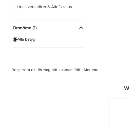
Husleverantörer & Attefallshus
Hustillverkare & Totalentreprenad
Omdöme (1)
Inredningsarkitekter & Inredare
Kakel, Sten & Bänkskivor
Alla betyg
Köksdesign & Renovering
Landskapsarkitekter &
Trädgårdsdesigner
Registrera ditt företag här kostnadsfritt -
Mer info
Visa alla
W