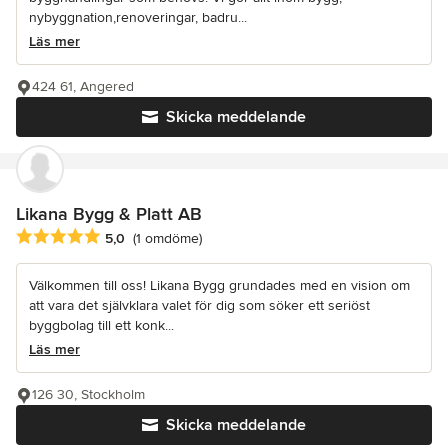
nybyggnation,renoveringar, badru...
Läs mer
424 61, Angered
Skicka meddelande
Likana Bygg & Platt AB
Genomsnittligt omdöme: 5 av 5 stjärnor
5,0
(1 omdöme)
Välkommen till oss! Likana Bygg grundades med en vision om
att vara det självklara valet för dig som söker ett seriöst
byggbolag till ett konk...
Läs mer
126 30, Stockholm
Skicka meddelande