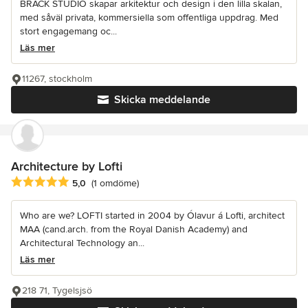
BRÄCK STUDIO skapar arkitektur och design i den lilla skalan,
med såväl privata, kommersiella som offentliga uppdrag. Med
stort engagemang oc...
Läs mer
11267, stockholm
Skicka meddelande
Architecture by Lofti
Genomsnittligt omdöme: 5 av 5 stjärnor
5,0
(1 omdöme)
Who are we? LOFTI started in 2004 by Ólavur á Lofti, architect
MAA (cand.arch. from the Royal Danish Academy) and
Architectural Technology an...
Läs mer
218 71, Tygelsjsö