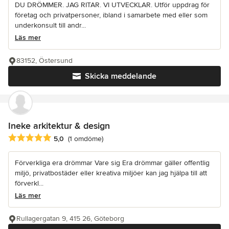
DU DRÖMMER. JAG RITAR. VI UTVECKLAR. Utför uppdrag för
företag och privatpersoner, ibland i samarbete med eller som
underkonsult till andr...
Läs mer
83152, Östersund
Skicka meddelande
Ineke arkitektur & design
Genomsnittligt omdöme: 5 av 5 stjärnor
5,0
(1 omdöme)
Förverkliga era drömmar Vare sig Era drömmar gäller offentlig
miljö, privatbostäder eller kreativa miljöer kan jag hjälpa till att
förverkl...
Läs mer
Rullagergatan 9, 415 26, Göteborg