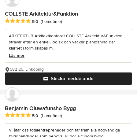
COLLSTE Arkitektur&Funktion
Genomsnittligt omdöme: 5 av 5 stjärnor
5,0
(1 omdöme)
ARKITEKTUR Arkitektkontoret COLLSTE Arkitektur&Funktion
strävar efter en enkel, logisk och vacker planlösning där
klarhet i form skapas m...
Läs mer
582 25, Linköping
Skicka meddelande
Benjamin Oluwafunsho Bygg
Genomsnittligt omdöme: 5 av 5 stjärnor
5,0
(1 omdöme)
Vi åtar oss totalentreprenader och tar fram alla nödvändiga
bygghandlingar som behövs. Vi gör allt inom bygg,