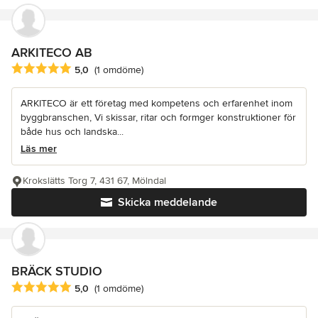
ARKITECO AB
Genomsnittligt omdöme: 5 av 5 stjärnor
5,0
(1 omdöme)
ARKITECO är ett företag med kompetens och erfarenhet inom
byggbranschen, Vi skissar, ritar och formger konstruktioner för
både hus och landska...
Läs mer
Krokslätts Torg 7, 431 67, Mölndal
Skicka meddelande
BRÄCK STUDIO
Genomsnittligt omdöme: 5 av 5 stjärnor
5,0
(1 omdöme)