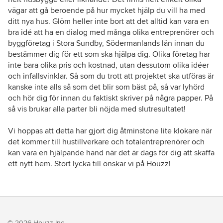
vägar att gå beroende på hur mycket hjälp du vill ha med
ditt nya hus. Glöm heller inte bort att det alltid kan vara en
bra idé att ha en dialog med många olika entreprenörer och
byggföretag i Stora Sundby, Södermanlands län innan du
bestämmer dig för ett som ska hjälpa dig. Olika företag har
inte bara olika pris och kostnad, utan dessutom olika idéer
och infallsvinklar. Så som du trott att projektet ska utföras är
kanske inte alls så som det blir som bäst på, så var lyhörd
och hör dig för innan du faktiskt skriver på några papper. På
så vis brukar alla parter bli nöjda med slutresultatet!
Vi hoppas att detta har gjort dig åtminstone lite klokare när
det kommer till hustillverkare och totalentreprenörer och
kan vara en hjälpande hand när det är dags för dig att skaffa
ett nytt hem. Stort lycka till önskar vi på Houzz!
© 2026 Houzz Inc.