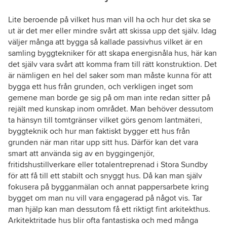
Lite beroende på vilket hus man vill ha och hur det ska se
ut är det mer eller mindre svårt att skissa upp det själv. Idag
väljer många att bygga så kallade passivhus vilket är en
samling byggtekniker för att skapa energisnåla hus, här kan
det själv vara svårt att komma fram till rätt konstruktion. Det
är nämligen en hel del saker som man måste kunna för att
bygga ett hus från grunden, och verkligen inget som
gemene man borde ge sig på om man inte redan sitter på
rejält med kunskap inom området. Man behöver dessutom
ta hänsyn till tomtgränser vilket görs genom lantmäteri,
byggteknik och hur man faktiskt bygger ett hus från
grunden när man ritar upp sitt hus. Därför kan det vara
smart att använda sig av en byggingenjör,
fritidshustillverkare eller totalentreprenad i Stora Sundby
för att få till ett stabilt och snyggt hus. Då kan man själv
fokusera på bygganmälan och annat pappersarbete kring
bygget om man nu vill vara engagerad på något vis. Tar
man hjälp kan man dessutom få ett riktigt fint arkitekthus.
Arkitektritade hus blir ofta fantastiska och med många