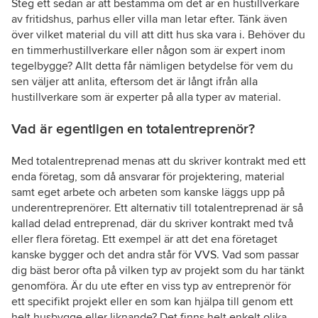
Steg ett sedan är att bestämma om det är en hustillverkare
av fritidshus, parhus eller villa man letar efter. Tänk även
över vilket material du vill att ditt hus ska vara i. Behöver du
en timmerhustillverkare eller någon som är expert inom
tegelbygge? Allt detta får nämligen betydelse för vem du
sen väljer att anlita, eftersom det är långt ifrån alla
hustillverkare som är experter på alla typer av material.
Vad är egentligen en totalentreprenör?
Med totalentreprenad menas att du skriver kontrakt med ett
enda företag, som då ansvarar för projektering, material
samt eget arbete och arbeten som kanske läggs upp på
underentreprenörer. Ett alternativ till totalentreprenad är så
kallad delad entreprenad, där du skriver kontrakt med två
eller flera företag. Ett exempel är att det ena företaget
kanske bygger och det andra står för
VVS
. Vad som passar
dig bäst beror ofta på vilken typ av projekt som du har tänkt
genomföra. Är du ute efter en viss typ av entreprenör för
ett specifikt projekt eller en som kan hjälpa till genom ett
helt husbygge eller liknande? Det finns helt enkelt olika