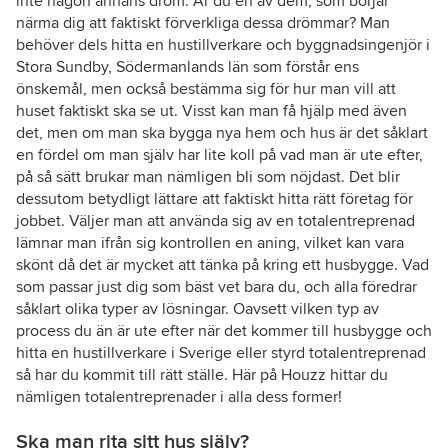
inte någon annans dröm. Är du en av dem, som börjar
närma dig att faktiskt förverkliga dessa drömmar? Man
behöver dels hitta en hustillverkare och byggnadsingenjör i
Stora Sundby, Södermanlands län som förstår ens
önskemål, men också bestämma sig för hur man vill att
huset faktiskt ska se ut. Visst kan man få hjälp med även
det, men om man ska bygga nya hem och hus är det såklart
en fördel om man själv har lite koll på vad man är ute efter,
på så sätt brukar man nämligen bli som nöjdast. Det blir
dessutom betydligt lättare att faktiskt hitta rätt företag för
jobbet. Väljer man att använda sig av en totalentreprenad
lämnar man ifrån sig kontrollen en aning, vilket kan vara
skönt då det är mycket att tänka på kring ett husbygge. Vad
som passar just dig som bäst vet bara du, och alla föredrar
såklart olika typer av lösningar. Oavsett vilken typ av
process du än är ute efter när det kommer till husbygge och
hitta en hustillverkare i Sverige eller styrd totalentreprenad
så har du kommit till rätt ställe. Här på Houzz hittar du
nämligen totalentreprenader i alla dess former!
Ska man rita sitt hus själv?