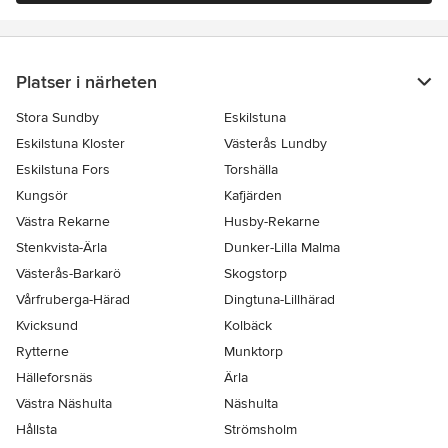
Platser i närheten
Stora Sundby
Eskilstuna
Eskilstuna Kloster
Västerås Lundby
Eskilstuna Fors
Torshälla
Kungsör
Kafjärden
Västra Rekarne
Husby-Rekarne
Stenkvista-Ärla
Dunker-Lilla Malma
Västerås-Barkarö
Skogstorp
Vårfruberga-Härad
Dingtuna-Lillhärad
Kvicksund
Kolbäck
Rytterne
Munktorp
Hälleforsnäs
Ärla
Västra Näshulta
Näshulta
Hållsta
Strömsholm