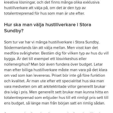
kreativa lösningar, och det finns många olika exklusiva
hustillverkare att välja på, om det är den typ av
totalentreprenad för hus som man är ute efter.
Hur ska man välja hustillverkare i Stora
Sundby?
Som tur var har vi många hustillverkare i Stora Sundby,
Södermanlands län att välja mellan. Men visst kan det
medföra svårigheter. Bestäm dig för vilken typ av hus du vill
bygga. Är det till exempel ett lösvirkeshus eller
nollenergihus? Man bör även fundera över budget. Letar
man efter billiga hustillverkare måste man vara på det klara
om vad som kan levereras. Priset bör inte gå före funktion
och kvalitet. Är man ute efter ett specialritat hus ska man
vara medveten om att arkitektritade villor generellt brukar
dra iväg i pris. Men generellt sett brukar man kunna hitta en
totalentreprenad som erbjuder hus till ett rimligt pris sett till
ens budget, så länge man från början satt en rimlig sådan.