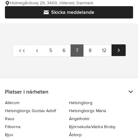
Holmegårdsvej 29, 3400, Hillerød, Danmark
Skicka meddelande
5
6
7
8
12
Platser i närheten
Allerum
Helsingborg
Helsingborgs Gustav Adolf
Helsingborgs Maria
Raus
Ängelholm
Filborna
Björnekulla-Västra Broby
Bjuv
Åstorp