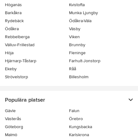
Höganäs
Kvistofta
Barkåkra
Munka Ljungby
Rydebäck
Ödåkra-Väla
Ödåkra
Väsby
Rebbelberga
Viken
Välluv-Frillestad
Brunnby
Höja
Fleninge
Hjärnarp-Tåstarp
Farhult-Jonstorp
Ekeby
Råå
Strövelstorp
Billesholm
Populära platser
Gävle
Falun
Västerås
Örebro
Göteborg
Kungsbacka
Malmö
Karlskrona