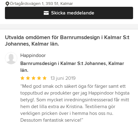
Örtagårdsvägen 1, 393 51, Kalmar
Skicka meddelande
Utvalda omdömen för Barnrumsdesign i Kalmar S:t
Johannes, Kalmar län.
Happindoor
Barnrumsdesign i Kalmar S:t Johannes, Kalmar
län.
Genomsnittligt
13 juni 2019
omdöme:
“Med god smak och säkert öga för färger samt ett
5
topputbud av produkter ger jag Happindoor högsta
av
betyg!. Som mycket inredningsintressserad får mitt
5
hem det lilla extra av Kristina. Textilierna gör
stjärnor
verkligen pricken över i hemma hos oss nu.
Dessutom fantastisk service!”