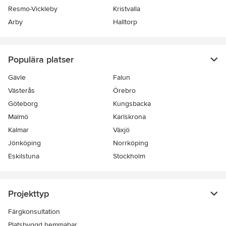
Resmo-Vickleby
Kristvalla
Arby
Halltorp
Populära platser
Gävle
Falun
Västerås
Örebro
Göteborg
Kungsbacka
Malmö
Karlskrona
Kalmar
Växjö
Jönköping
Norrköping
Eskilstuna
Stockholm
Projekttyp
Färgkonsultation
Platsbyggd hemmabar