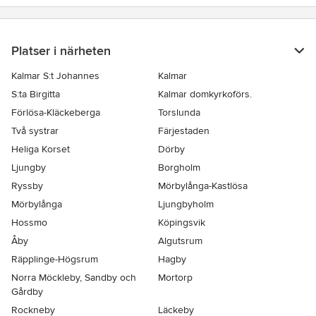
Platser i närheten
Kalmar S:t Johannes
Kalmar
S:ta Birgitta
Kalmar domkyrkoförs.
Förlösa-Kläckeberga
Torslunda
Två systrar
Färjestaden
Heliga Korset
Dörby
Ljungby
Borgholm
Ryssby
Mörbylånga-Kastlösa
Mörbylånga
Ljungbyholm
Hossmo
Köpingsvik
Åby
Algutsrum
Räpplinge-Högsrum
Hagby
Norra Möckleby, Sandby och
Mortorp
Gårdby
Rockneby
Läckeby