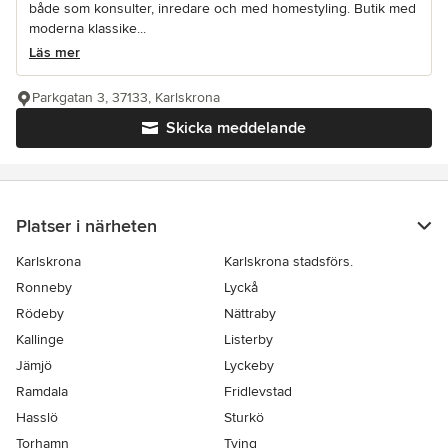
både som konsulter, inredare och med homestyling. Butik med
moderna klassike...
Läs mer
Parkgatan 3, 37133, Karlskrona
Skicka meddelande
Platser i närheten
Karlskrona
Karlskrona stadsförs.
Ronneby
Lyckå
Rödeby
Nättraby
Kallinge
Listerby
Jämjö
Lyckeby
Ramdala
Fridlevstad
Hasslö
Sturkö
Torhamn
Tving