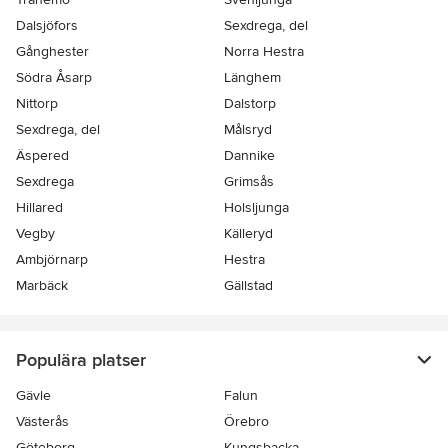
Dalsjöfors
Sexdrega, del
Gånghester
Norra Hestra
Södra Åsarp
Länghem
Nittorp
Dalstorp
Sexdrega, del
Målsryd
Äspered
Dannike
Sexdrega
Grimsås
Hillared
Holsljunga
Vegby
Källeryd
Ambjörnarp
Hestra
Marbäck
Gällstad
Populära platser
Gävle
Falun
Västerås
Örebro
Göteborg
Kungsbacka