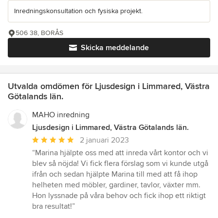
Inredningskonsultation och fysiska projekt.
506 38, BORÅS
Skicka meddelande
Utvalda omdömen för Ljusdesign i Limmared, Västra
Götalands län.
MAHO inredning
Ljusdesign i Limmared, Västra Götalands län.
Genomsnittligt
2 januari 2023
omdöme:
“Marina hjälpte oss med att inreda vårt kontor och vi
5
blev så nöjda! Vi fick flera förslag som vi kunde utgå
av
ifrån och sedan hjälpte Marina till med att få ihop
5
helheten med möbler, gardiner, tavlor, växter mm.
stjärnor
Hon lyssnade på våra behov och fick ihop ett riktigt
bra resultat!”