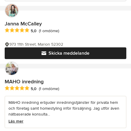
Janna McCalley
Genomsnittligt omdöme: 5 av 5 stjärnor
5,0
(1 omdöme)
973 11th Street, Marion 52302
Skicka meddelande
MAHO inredning
Genomsnittligt omdöme: 5 av 5 stjärnor
5,0
(1 omdöme)
MAHO inredning erbjuder inredningstjänster för privata hem
och företag samt homestyling inför försäljning. Jag utför även
nätbaserade konsulta...
Läs mer