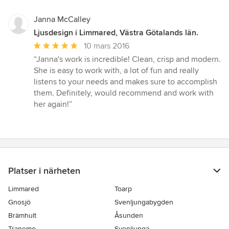
Janna McCalley
Ljusdesign i Limmared, Västra Götalands län.
Genomsnittligt
10 mars 2016
omdöme:
“Janna's work is incredible! Clean, crisp and modern.
5
She is easy to work with, a lot of fun and really
av
listens to your needs and makes sure to accomplish
5
them. Definitely, would recommend and work with
stjärnor
her again!”
Platser i närheten
Limmared
Toarp
Gnosjö
Svenljungabygden
Brämhult
Åsunden
Tranemo
Svenljunga