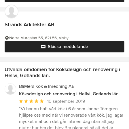
Strands Arkitekter AB
Norra Murgatan 55, 621 56, Visby
Skicka meddelande
Utvalda omdömen för Köksdesign och renovering i
Hellvi, Gotlands län.
BliMera Kök & Inredning AB
Köksdesign och renovering i Hellvi, Gotlands län.
Genomsnittligt
10 september 2019
omdöme:
“Vi har nu haft vårt kök i 6 år som Janne Törngren
5
hjälpte oss med när vi renoverade vårt kök. jag lagar
av
mycket mat och det går inte en dag utan att jag
5
njuter hur bra det blev.Bra planerat så att det är