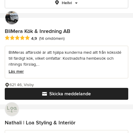
Hellvi
BliMera Kök & Inredning AB
Genomsnittligt omdöme: 4.9 av 5 stjärnor
4,9
(14 omdömen)
BliMeras affärsidé är att hjälpa kunderna med allt från köksidé
till färdigt kök, vilket omfattar: Kostnadsfria hembesök och
ritnings förslag,...
Läs mer
621 46, Visby
Skicka meddelande
Nathali | Loa Styling & Interiör