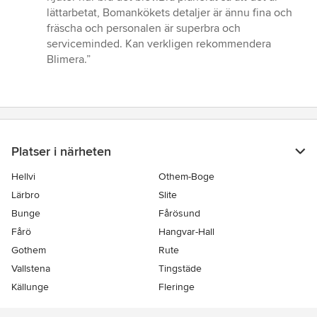
stjärnor
lättarbetat, Bomankökets detaljer är ännu fina och
fräscha och personalen är superbra och
serviceminded. Kan verkligen rekommendera
Blimera.”
Platser i närheten
Hellvi
Othem-Boge
Lärbro
Slite
Bunge
Fårösund
Fårö
Hangvar-Hall
Gothem
Rute
Vallstena
Tingstäde
Källunge
Fleringe