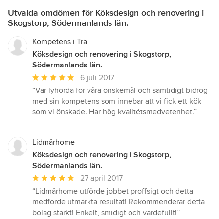
Utvalda omdömen för Köksdesign och renovering i
Skogstorp, Södermanlands län.
Kompetens i Trä
Köksdesign och renovering i Skogstorp,
Södermanlands län.
Genomsnittligt
6 juli 2017
omdöme:
“Var lyhörda för våra önskemål och samtidigt bidrog
5
med sin kompetens som innebar att vi fick ett kök
av
som vi önskade. Har hög kvalitétsmedvetenhet.”
5
stjärnor
Lidmårhome
Köksdesign och renovering i Skogstorp,
Södermanlands län.
Genomsnittligt
27 april 2017
omdöme:
“Lidmårhome utförde jobbet proffsigt och detta
5
medförde utmärkta resultat! Rekommenderar detta
av
bolag starkt! Enkelt, smidigt och värdefullt!”