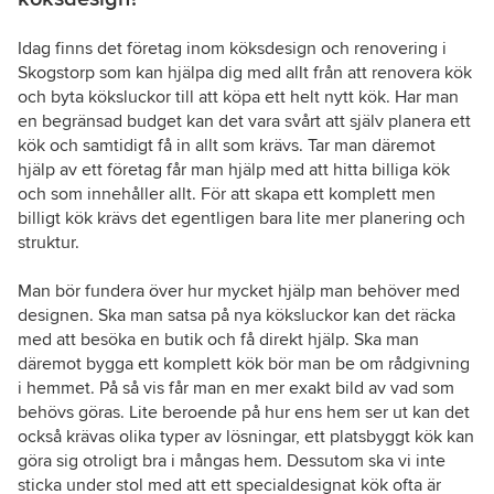
Idag finns det företag inom köksdesign och renovering i
Skogstorp som kan hjälpa dig med allt från att renovera kök
och byta köksluckor till att köpa ett helt nytt kök. Har man
en begränsad budget kan det vara svårt att själv planera ett
kök och samtidigt få in allt som krävs. Tar man däremot
hjälp av ett företag får man hjälp med att hitta billiga kök
och som innehåller allt. För att skapa ett komplett men
billigt kök krävs det egentligen bara lite mer planering och
struktur.
Man bör fundera över hur mycket hjälp man behöver med
designen. Ska man satsa på nya köksluckor kan det räcka
med att besöka en butik och få direkt hjälp. Ska man
däremot bygga ett komplett kök bör man be om rådgivning
i hemmet. På så vis får man en mer exakt bild av vad som
behövs göras. Lite beroende på hur ens hem ser ut kan det
också krävas olika typer av lösningar, ett platsbyggt kök kan
göra sig otroligt bra i mångas hem. Dessutom ska vi inte
sticka under stol med att ett specialdesignat kök ofta är