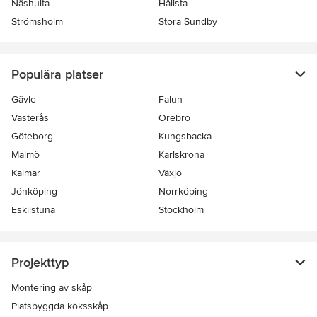
Näshulta
Hållsta
Strömsholm
Stora Sundby
Populära platser
Gävle
Falun
Västerås
Örebro
Göteborg
Kungsbacka
Malmö
Karlskrona
Kalmar
Växjö
Jönköping
Norrköping
Eskilstuna
Stockholm
Projekttyp
Montering av skåp
Platsbyggda köksskåp