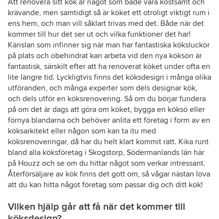
Att renovera sitt kök är något som både vara kostsamt och
krävande, men samtidigt så är köket ett otroligt viktigt rum i
ens hem, och man vill såklart trivas med det. Både när det
kommer till hur det ser ut och vilka funktioner det har!
Känslan som infinner sig när man har fantastiska köksluckor
på plats och obehindrat kan arbeta vid den nya köksön är
fantastisk, särskilt efter att ha renoverat köket under ofta en
lite längre tid. Lyckligtvis finns det köksdesign i många olika
utföranden, och många experter som dels designar kök,
och dels utför en köksrenovering. Så om du börjar fundera
på om det är dags att göra om köket, bygga en köksö eller
förnya blandarna och behöver anlita ett företag i form av en
köksarkitekt eller någon som kan ta itu med
köksrenoveringar, då har du helt klart kommit rätt. Kika runt
bland alla köksföretag i Skogstorp, Södermanlands län här
på Houzz och se om du hittar något som verkar intressant.
Återförsäljare av kök finns det gott om, så vågar nästan lova
att du kan hitta något företag som passar dig och ditt kök!
Vilken hjälp går att få när det kommer till
köksdesign?