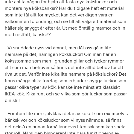
inte anlita någon för hjälp att fästa nya köksluckor och
montera nya köksbänkar? Har du tidigare haft ett material
som inte tål allt för mycket kan det verkligen vara en
välkommen förändring, och se till att välja ett material som
håller sig snyggt år efter år. Ut med ömtålig marmor och in
med rostfritt, kanske!?
- Vi snuddade nyss vid ämnet, men låt oss gå in lite
närmare på det, nämligen köksluckor! Om man har en
köksstomme som man i grunden gillar och tycker rymmer
allt som man behöver så finns det inte alltid behov för att
riva ut det. Varför inte kika lite närmare på köksluckor? Det
finns många olika företag som erbjuder snygga luckor som
passar olika typer av kök, kanske inte minst ett klassiskt
IKEA-kök. Kika runt och se vilka som gör luckor som passar
din stil!
- Förutom lite mer självklara delar av köket som exempelvis
bänkskivor och köksluckor som vi nyss nämnde, så finns
det också en annan förhållandevis liten sak som kan spela
stor roll. Nämligen blandaren! Inte bara funktionerna av