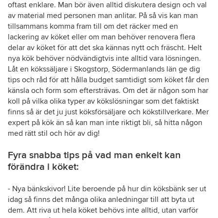
oftast enklare. Man bör även alltid diskutera design och val
av material med personen man anlitar. På så vis kan man
tillsammans komma fram till om det räcker med en
lackering av köket eller om man behöver renovera flera
delar av köket för att det ska kännas nytt och fräscht. Helt
nya kök behöver nödvändigtvis inte alltid vara lösningen.
Låt en kökssäljare i Skogstorp, Södermanlands län ge dig
tips och råd för att hålla budget samtidigt som köket får den
känsla och form som eftersträvas. Om det är någon som har
koll på vilka olika typer av kökslösningar som det faktiskt
finns så är det ju just köksförsäljare och kökstillverkare. Mer
expert på kök än så kan man inte riktigt bli, så hitta någon
med rätt stil och hör av dig!
Fyra snabba tips på vad man enkelt kan
förändra i köket:
- Nya bänkskivor! Lite beroende på hur din köksbänk ser ut
idag så finns det många olika anledningar till att byta ut
dem. Att riva ut hela köket behövs inte alltid, utan varför