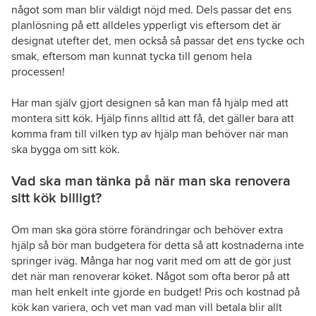
något som man blir väldigt nöjd med. Dels passar det ens
planlösning på ett alldeles ypperligt vis eftersom det är
designat utefter det, men också så passar det ens tycke och
smak, eftersom man kunnat tycka till genom hela
processen!
Har man själv gjort designen så kan man få hjälp med att
montera sitt kök. Hjälp finns alltid att få, det gäller bara att
komma fram till vilken typ av hjälp man behöver när man
ska bygga om sitt kök.
Vad ska man tänka på när man ska renovera
sitt kök billigt?
Om man ska göra större förändringar och behöver extra
hjälp så bör man budgetera för detta så att kostnaderna inte
springer iväg. Många har nog varit med om att de gör just
det när man renoverar köket. Något som ofta beror på att
man helt enkelt inte gjorde en budget! Pris och kostnad på
kök kan variera, och vet man vad man vill betala blir allt