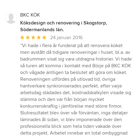
5
stjärnor
BKC KÖK
Köksdesign och renovering i Skogstorp,
Södermanlands län.
Genomsnittligt
24 januari 2016
omdöme:
“Vi hade i flera år funderat på att renovera köket
5
men avstått då tidigare renoveringar i huset, bl.a. av
av
badrummen visat sig vara utdragna historier. Vi hade
5
så turen att komma i kontakt med Börje på BKC KÖK
stjärnor
och vågade äntligen ta beslutet att göra om köket.
Renoveringen utfördes på utlovad tid, övriga
hantverkare synkroniserades perfekt, efter varje
arbetsdag städades det, kostnadskalkylen visade sig
stämma och den var från början mycket
konkurrenskraftig i jämförelse med större firmor.
Slutresultatet blev över vår förväntan, inga detaljer
lämnades åt sidan, vi blev imponerade över den
professionella blick som hela tiden vakade över
detta projekt. Arbetet innebar en total ombyggnad