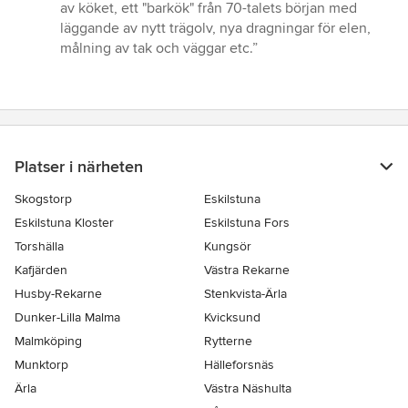
av köket, ett "barkök" från 70-talets början med
läggande av nytt trägolv, nya dragningar för elen,
målning av tak och väggar etc.”
Platser i närheten
Skogstorp
Eskilstuna
Eskilstuna Kloster
Eskilstuna Fors
Torshälla
Kungsör
Kafjärden
Västra Rekarne
Husby-Rekarne
Stenkvista-Ärla
Dunker-Lilla Malma
Kvicksund
Malmköping
Rytterne
Munktorp
Hälleforsnäs
Ärla
Västra Näshulta