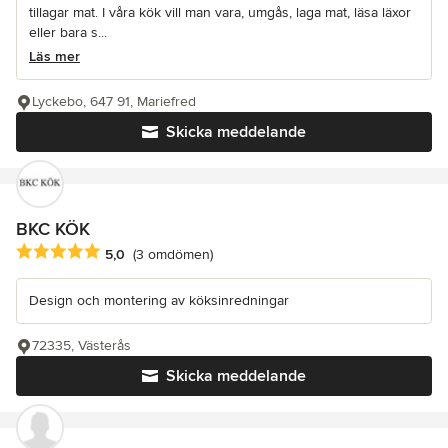
tillagar mat. I våra kök vill man vara, umgås, laga mat, läsa läxor
eller bara s...
Läs mer
Lyckebo, 647 91, Mariefred
Skicka meddelande
BKC KÖK
Genomsnittligt omdöme: 5 av 5 stjärnor
5,0
(3 omdömen)
Design och montering av köksinredningar
72335, Västerås
Skicka meddelande