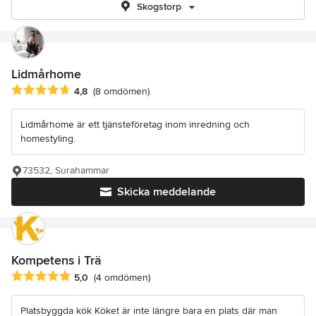
Skogstorp
Lidmårhome
Genomsnittligt omdöme: 4.8 av 5 stjärnor
4,8
(8 omdömen)
Lidmårhome är ett tjänsteföretag inom inredning och
homestyling.
73532, Surahammar
Skicka meddelande
Kompetens i Trä
Genomsnittligt omdöme: 5 av 5 stjärnor
5,0
(4 omdömen)
Platsbyggda kök Köket är inte längre bara en plats där man