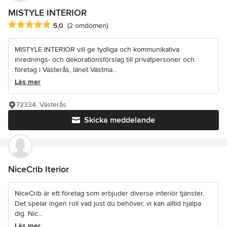
MISTYLE INTERIOR
Genomsnittligt omdöme: 5 av 5 stjärnor
5,0
(2 omdömen)
MISTYLE INTERIOR vill ge tydliga och kommunikativa
inrednings- och dekorationsförslag till privatpersoner och
företag i Västerås, länet Västma...
Läs mer
72334, Västerås
Skicka meddelande
NiceCrib Iterior
NiceCrib är ett företag som erbjuder diverse interiör tjänster.
Det spelar ingen roll vad just du behöver, vi kan alltid hjälpa
dig. Nic...
Läs mer