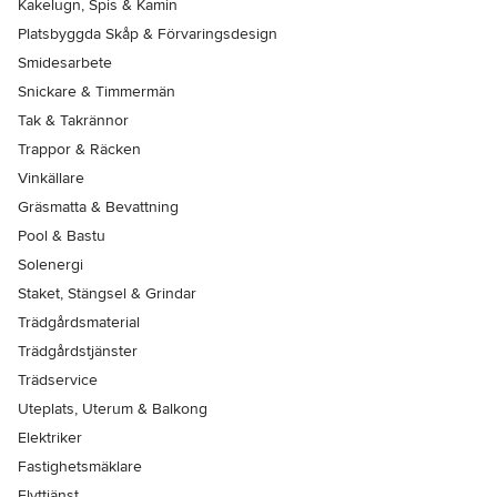
Kakelugn, Spis & Kamin
Platsbyggda Skåp & Förvaringsdesign
Smidesarbete
Snickare & Timmermän
Tak & Takrännor
Trappor & Räcken
Vinkällare
Gräsmatta & Bevattning
Pool & Bastu
Solenergi
Staket, Stängsel & Grindar
Trädgårdsmaterial
Trädgårdstjänster
Trädservice
Uteplats, Uterum & Balkong
Elektriker
Fastighetsmäklare
Flyttjänst