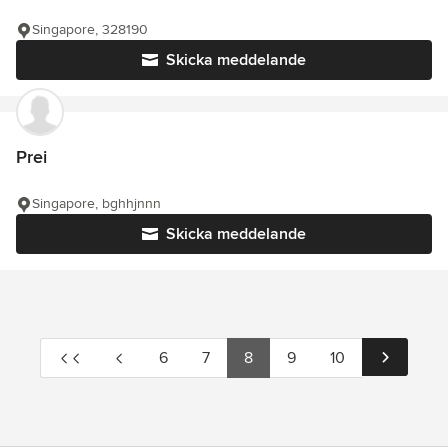
Singapore, 328190
Skicka meddelande
Prei
Singapore, bghhjnnn
Skicka meddelande
6
7
8
9
10