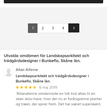
1
2
3
4
Utvalda omdömen för Landskapsarkitekt och
trädgårdsdesigner i Bunkeflo, Skåne län.
Altan Alferne
Landskapsarkitekt och trädgårdsdesigner i
Bunkeflo, Skåne län.
Genomsnittligt
6 maj 2019
omdöme:
“Altanalterne omdannede en lidt trist altan til en
5
skøn skov-have, hvor der nu er forårsgrønne planter
av
og træer, der spirer frem. Det har været superskønt,