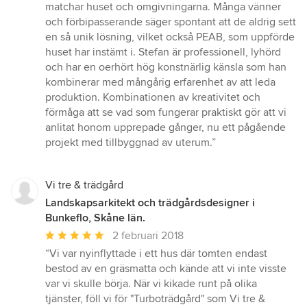
stjärnor
matchar huset och omgivningarna. Många vänner
och förbipasserande säger spontant att de aldrig sett
en så unik lösning, vilket också PEAB, som uppförde
huset har instämt i. Stefan är professionell, lyhörd
och har en oerhört hög konstnärlig känsla som han
kombinerar med mångårig erfarenhet av att leda
produktion. Kombinationen av kreativitet och
förmåga att se vad som fungerar praktiskt gör att vi
anlitat honom upprepade gånger, nu ett pågående
projekt med tillbyggnad av uterum.”
Vi tre & trädgård
Landskapsarkitekt och trädgårdsdesigner i
Bunkeflo, Skåne län.
Genomsnittligt
2 februari 2018
omdöme:
“Vi var nyinflyttade i ett hus där tomten endast
5
bestod av en gräsmatta och kände att vi inte visste
av
var vi skulle börja. När vi kikade runt på olika
5
tjänster, föll vi för "Turboträdgård" som Vi tre &