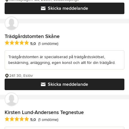
Skicka meddelande
Trädgårdstomten Skåne
Genomsnittligt omdöme: 5 av 5 stjärnor
5,0
(1 omdöme)
Trädgårdstomten är specialiserad på trädgårdsskötsel,
beskärning, anläggning, egen konst och allt för din trädgård.
241 30, Eslöv
Skicka meddelande
Kirsten Lund-Andersens Tegnestue
Genomsnittligt omdöme: 5 av 5 stjärnor
5,0
(1 omdöme)