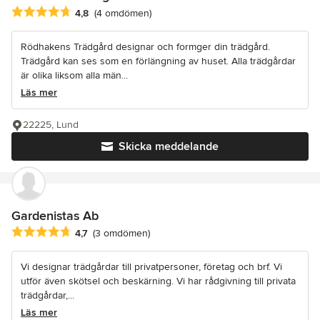
Genomsnittligt omdöme: 4.8 av 5 stjärnor
4,8
(4 omdömen)
Rödhakens Trädgård designar och formger din trädgård.
Trädgård kan ses som en förlängning av huset. Alla trädgårdar
är olika liksom alla män...
Läs mer
22225, Lund
Skicka meddelande
Gardenistas Ab
Genomsnittligt omdöme: 4.7 av 5 stjärnor
4,7
(3 omdömen)
Vi designar trädgårdar till privatpersoner, företag och brf. Vi
utför även skötsel och beskärning. Vi har rådgivning till privata
trädgårdar,...
Läs mer