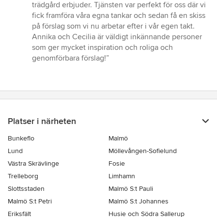
stjärnor
trädgård erbjuder. Tjänsten var perfekt för oss där vi
fick framföra våra egna tankar och sedan få en skiss
på förslag som vi nu arbetar efter i vår egen takt.
Annika och Cecilia är väldigt inkännande personer
som ger mycket inspiration och roliga och
genomförbara förslag!”
Platser i närheten
Bunkeflo
Malmö
Lund
Möllevången-Sofielund
Västra Skrävlinge
Fosie
Trelleborg
Limhamn
Slottsstaden
Malmö S:t Pauli
Malmö S:t Petri
Malmö S:t Johannes
Eriksfält
Husie och Södra Sallerup