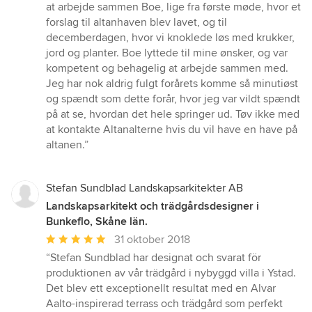
5
at arbejde sammen Boe, lige fra første møde, hvor et
stjärnor
forslag til altanhaven blev lavet, og til
decemberdagen, hvor vi knoklede løs med krukker,
jord og planter. Boe lyttede til mine ønsker, og var
kompetent og behagelig at arbejde sammen med.
Jeg har nok aldrig fulgt forårets komme så minutiøst
og spændt som dette forår, hvor jeg var vildt spændt
på at se, hvordan det hele springer ud. Tøv ikke med
at kontakte Altanalterne hvis du vil have en have på
altanen.”
Stefan Sundblad Landskapsarkitekter AB
Landskapsarkitekt och trädgårdsdesigner i
Bunkeflo, Skåne län.
Genomsnittligt
31 oktober 2018
omdöme:
“Stefan Sundblad har designat och svarat för
5
produktionen av vår trädgård i nybyggd villa i Ystad.
av
Det blev ett exceptionellt resultat med en Alvar
5
Aalto-inspirerad terrass och trädgård som perfekt