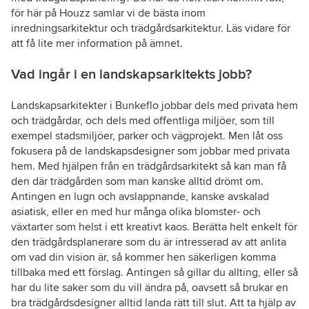
för här på Houzz samlar vi de bästa inom
inredningsarkitektur och trädgårdsarkitektur. Läs vidare för
att få lite mer information på ämnet.
Vad ingår i en landskapsarkitekts jobb?
Landskapsarkitekter i Bunkeflo jobbar dels med privata hem
och trädgårdar, och dels med offentliga miljöer, som till
exempel stadsmiljöer, parker och vägprojekt. Men låt oss
fokusera på de landskapsdesigner som jobbar med privata
hem. Med hjälpen från en trädgårdsarkitekt så kan man få
den där trädgården som man kanske alltid drömt om.
Antingen en lugn och avslappnande, kanske avskalad
asiatisk, eller en med hur många olika blomster- och
växtarter som helst i ett kreativt kaos. Berätta helt enkelt för
den trädgårdsplanerare som du är intresserad av att anlita
om vad din vision är, så kommer hen säkerligen komma
tillbaka med ett förslag. Antingen så gillar du allting, eller så
har du lite saker som du vill ändra på, oavsett så brukar en
bra trädgårdsdesigner alltid landa rätt till slut. Att ta hjälp av