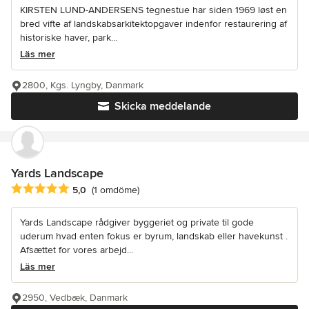
KIRSTEN LUND-ANDERSENS tegnestue har siden 1969 løst en
bred vifte af landskabsarkitektopgaver indenfor restaurering af
historiske haver, park...
Läs mer
2800, Kgs. Lyngby, Danmark
Skicka meddelande
Yards Landscape
Genomsnittligt omdöme: 5 av 5 stjärnor
5,0
(1 omdöme)
Yards Landscape rådgiver byggeriet og private til gode
uderum hvad enten fokus er byrum, landskab eller havekunst .
Afsættet for vores arbejd...
Läs mer
2950, Vedbæk, Danmark