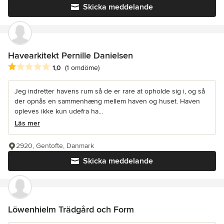
Skicka meddelande
Havearkitekt Pernille Danielsen
Genomsnittligt omdöme: 1 av 5 stjärnor
1,0
(1 omdöme)
Jeg indretter havens rum så de er rare at opholde sig i, og så
der opnås en sammenhæng mellem haven og huset. Haven
opleves ikke kun udefra ha...
Läs mer
2920, Gentofte, Danmark
Skicka meddelande
Löwenhielm Trädgård och Form