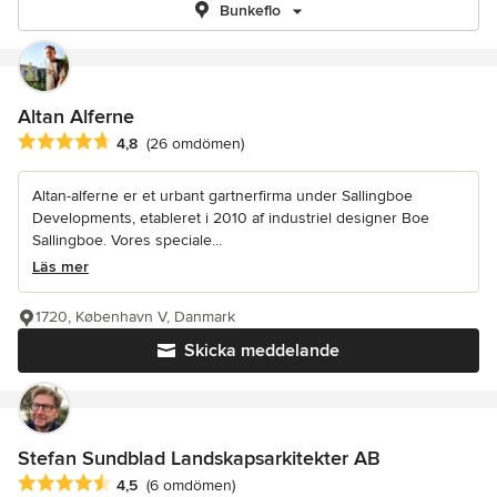
Bunkeflo
Altan Alferne
Genomsnittligt omdöme: 4.8 av 5 stjärnor
4,8
(26 omdömen)
Altan-alferne er et urbant gartnerfirma under Sallingboe
Developments, etableret i 2010 af industriel designer Boe
Sallingboe. Vores speciale...
Läs mer
1720, København V, Danmark
Skicka meddelande
Stefan Sundblad Landskapsarkitekter AB
Genomsnittligt omdöme: 4.5 av 5 stjärnor
4,5
(6 omdömen)