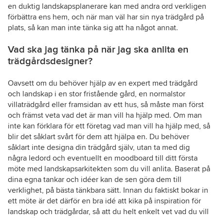
en duktig landskapsplanerare kan med andra ord verkligen
förbättra ens hem, och när man väl har sin nya trädgård på
plats, så kan man inte tänka sig att ha något annat.
Vad ska jag tänka på när jag ska anlita en
trädgårdsdesigner?
Oavsett om du behöver hjälp av en expert med trädgård
och landskap i en stor fristående gård, en normalstor
villaträdgård eller framsidan av ett hus, så måste man först
och främst veta vad det är man vill ha hjälp med. Om man
inte kan förklara för ett företag vad man vill ha hjälp med, så
blir det såklart svårt för dem att hjälpa en. Du behöver
såklart inte designa din trädgård själv, utan ta med dig
några ledord och eventuellt en moodboard till ditt första
möte med landskapsarkitekten som du vill anlita. Baserat på
dina egna tankar och idéer kan de sen göra dem till
verklighet, på bästa tänkbara sätt. Innan du faktiskt bokar in
ett möte är det därför en bra idé att kika på inspiration för
landskap och trädgårdar, så att du helt enkelt vet vad du vill