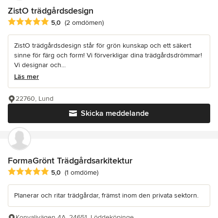
ZistO trädgårdsdesign
Genomsnittligt omdöme: 5 av 5 stjärnor
5,0
(2 omdömen)
ZistO trädgårdsdesign står för grön kunskap och ett säkert
sinne för färg och form! Vi förverkligar dina trädgårdsdrömmar!
Vi designar och...
Läs mer
22760, Lund
Skicka meddelande
FormaGrönt Trädgårdsarkitektur
Genomsnittligt omdöme: 5 av 5 stjärnor
5,0
(1 omdöme)
Planerar och ritar trädgårdar, främst inom den privata sektorn.
Konvaljvägen 4A, 24651, Löddeköpinge