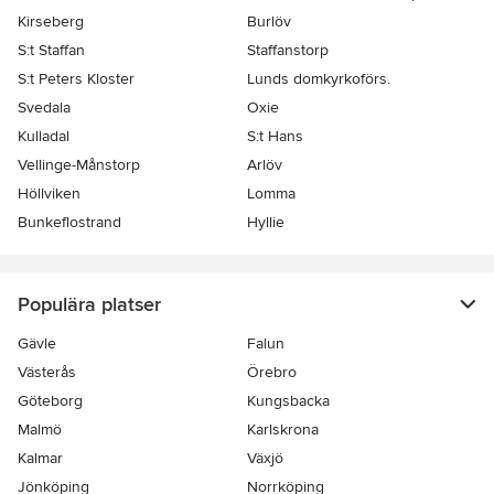
Kirseberg
Burlöv
S:t Staffan
Staffanstorp
S:t Peters Kloster
Lunds domkyrkoförs.
Svedala
Oxie
Kulladal
S:t Hans
Vellinge-Månstorp
Arlöv
Höllviken
Lomma
Bunkeflostrand
Hyllie
Populära platser
Gävle
Falun
Västerås
Örebro
Göteborg
Kungsbacka
Malmö
Karlskrona
Kalmar
Växjö
Jönköping
Norrköping