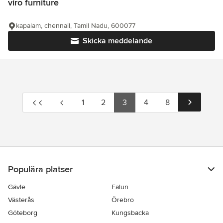
viro furniture
kapalam, chennail, Tamil Nadu, 600077
Skicka meddelande
1
2
3
4
8
Populära platser
Gävle
Falun
Västerås
Örebro
Göteborg
Kungsbacka