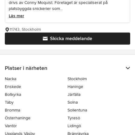
drivs av Conny Moquist. Företaget är specialiserat på
platsbyggda snickerier som...
Läs mer
11743, Stockholm
Skicka meddelande
Platser i närheten
Nacka
Stockholm
Enskede
Haninge
Botkyrka
Järfälla
Täby
Solna
Bromma
Sollentuna
Österhaninge
Tyresö
Vantör
Lidingö
Upplands Väsby
Brännkyrka