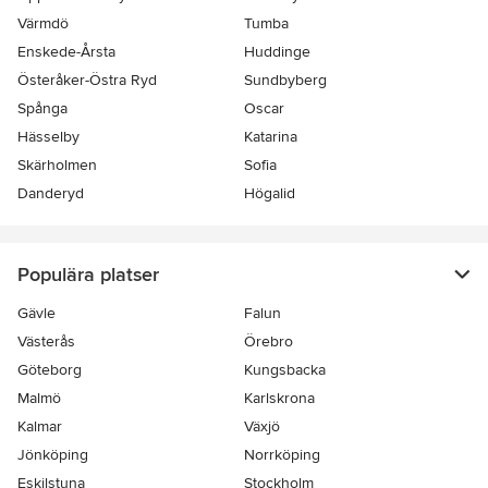
Värmdö
Tumba
Enskede-Årsta
Huddinge
Österåker-Östra Ryd
Sundbyberg
Spånga
Oscar
Hässelby
Katarina
Skärholmen
Sofia
Danderyd
Högalid
Populära platser
Gävle
Falun
Västerås
Örebro
Göteborg
Kungsbacka
Malmö
Karlskrona
Kalmar
Växjö
Jönköping
Norrköping
Eskilstuna
Stockholm