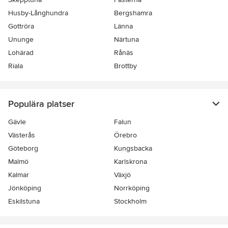
Husby-Långhundra
Bergshamra
Gottröra
Länna
Ununge
Närtuna
Lohärad
Rånäs
Riala
Brottby
Populära platser
Gävle
Falun
Västerås
Örebro
Göteborg
Kungsbacka
Malmö
Karlskrona
Kalmar
Växjö
Jönköping
Norrköping
Eskilstuna
Stockholm