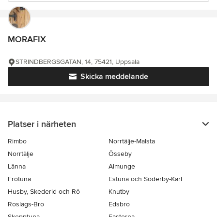
MORAFIX
STRINDBERGSGATAN, 14, 75421, Uppsala
Skicka meddelande
Platser i närheten
Rimbo
Norrtälje-Malsta
Norrtälje
Össeby
Länna
Almunge
Frötuna
Estuna och Söderby-Karl
Husby, Skederid och Rö
Knutby
Roslags-Bro
Edsbro
Skepptuna
Fasterna