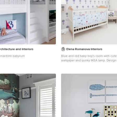
hitecture and Interiors
Elena Romanova Interiors
t maritimt babyrum
Blue and red baby boy's room with cute
wallpaper and quirky IKEA lamp. Design by Elena
Romanova Interiors
Inredning av ett maritimt könsneutralt
heltäckningsmatta och vitt golv