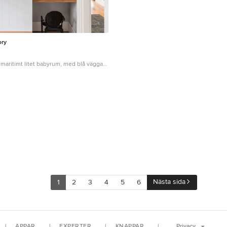
ory
 maritimt litet babyrum, med blå väggar
gsmatta
Nästa sida
1
2
3
4
5
6
APPAR
EXPERTER
KNAPPAR
Privacy