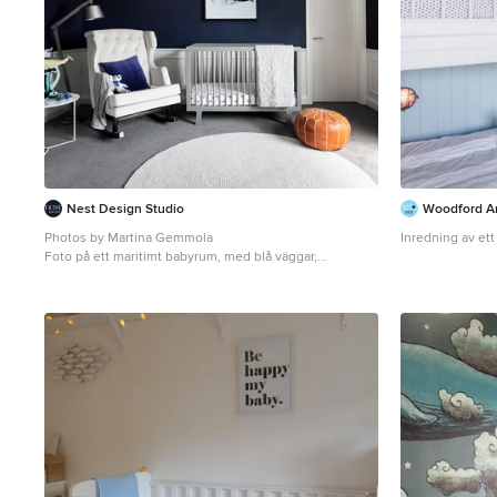
Nest Design Studio
Woodford Arc
Photos by Martina Gemmola
Inredning av et
Foto på ett maritimt babyrum, med blå väggar,
heltäckningsmatta och grått golv