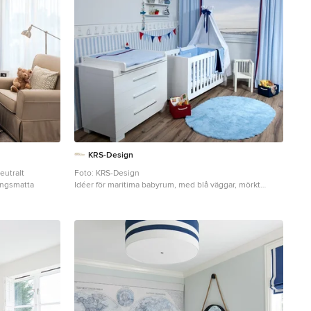
KRS-Design
eutralt
Foto: KRS-Design
ingsmatta
Idéer för maritima babyrum, med blå väggar, mörkt
trägolv och brunt golv