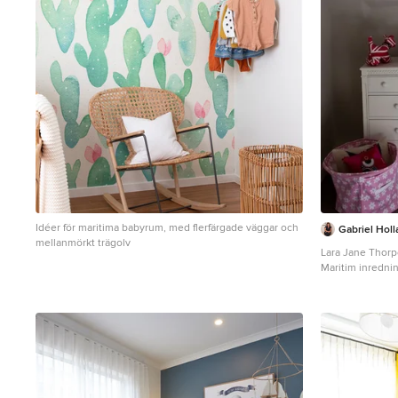
Idéer för maritima babyrum, med flerfärgade väggar och
Gabriel Holl
mellanmörkt trägolv
Lara Jane Thor
Maritim inredni