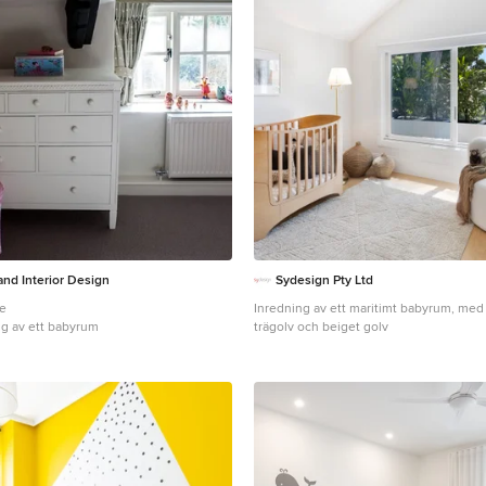
and Interior Design
Sydesign Pty Ltd
pe
Inredning av ett maritimt babyrum, med v
ng av ett babyrum
trägolv och beiget golv