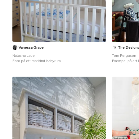
Vanessa Grape
The Design
Natasha Lade
Tom Ferguson
Foto på ett maritimt babyrum
Exempel på ett 
och heltäcknin