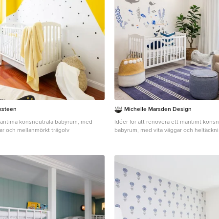
ksteen
Michelle Marsden Design
 maritima könsneutrala babyrum, med
Idéer för att renovera ett maritimt könsn
gar och mellanmörkt trägolv
babyrum, med vita väggar och heltäckn