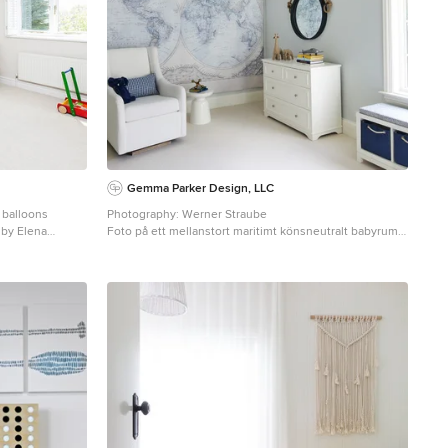
Gemma Parker Design, LLC
 balloons
Photography: Werner Straube
Foto på ett mellanstort maritimt könsneutralt babyrum,
med blå väggar, heltäckningsmatta och vitt golv
 babyrum, med