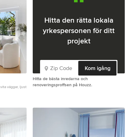
Hitta den rätta lokala
yrkespersonen för ditt
projekt
Kom igång
Hitta de bästa inredarna och
renoveringsproffsen på Houzz.
ita väggar, ljust