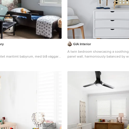
ory
GIA Interior
A twin bedroom showcasing a soothing
litet maritimt babyrum, med blå väggar
panel wall, harmoniously balanced by wal
gsmatta
serene sand hue.
Foto på ett maritimt babyrum