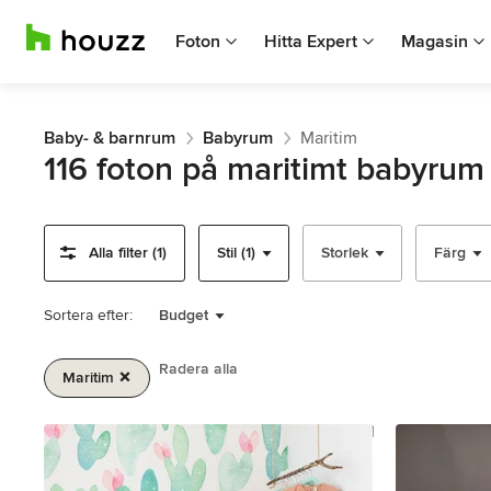
Foton
Hitta Expert
Magasin
Baby- & barnrum
Babyrum
Maritim
116 foton på maritimt babyrum
Alla filter (1)
Stil (1)
Storlek
Färg
Sortera efter:
Budget
Radera alla
Maritim
Artikel
1
av
2