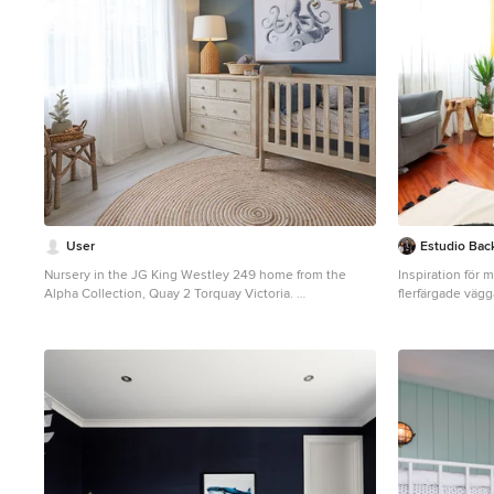
User
Estudio Bac
Nursery in the JG King Westley 249 home from the
Inspiration för
Alpha Collection, Quay 2 Torquay Victoria.
flerfärgade väg
Idéer för ett maritimt babyrum, med vita väggar, ljust
trägolv och beiget golv