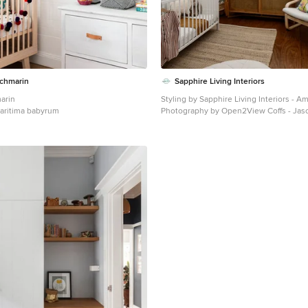
chmarin
Sapphire Living Interiors
arin
Styling by Sapphire Living Interiors - A
maritima babyrum
Photography by Open2View Coffs - Jas
Represented by Nolan Partners - Craig 
Foto på ett maritimt babyrum