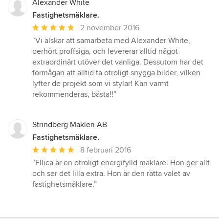
stjärnor
Alexander White
Fastighetsmäklare.
Genomsnittligt
2 november 2016
omdöme:
“Vi älskar att samarbeta med Alexander White,
5
oerhört proffsiga, och levererar alltid något
av
extraordinärt utöver det vanliga. Dessutom har det
5
förmågan att alltid ta otroligt snygga bilder, vilken
stjärnor
lyfter de projekt som vi stylar! Kan varmt
rekommenderas, bästa!!”
Strindberg Mäkleri AB
Fastighetsmäklare.
Genomsnittligt
8 februari 2016
omdöme:
“Ellica är en otroligt energifylld mäklare. Hon ger allt
5
och ser det lilla extra. Hon är den rätta valet av
av
fastighetsmäklare.”
5
stjärnor