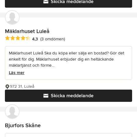
Skicka meddelande
Mäklarhuset Luleå
Genomsnittligt omdöme: 4.3 av 5 stjärnor
4,3
(3 omdömen)
Mäklarhuset Luleå Ska du köpa eller sälja en bostad? Gör det
enkelt för dig. Mäklarhuset erbjuder dig en heltäckande
mäklartjänst och förme...
Läs mer
972 31, Luleå
Skicka meddelande
Bjurfors Skåne