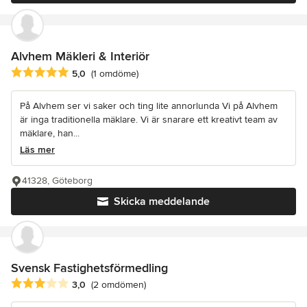
Alvhem Mäkleri & Interiör
Genomsnittligt omdöme: 5 av 5 stjärnor
5,0
(1 omdöme)
På Alvhem ser vi saker och ting lite annorlunda Vi på Alvhem
är inga traditionella mäklare. Vi är snarare ett kreativt team av
mäklare, han...
Läs mer
41328, Göteborg
Skicka meddelande
Svensk Fastighetsförmedling
Genomsnittligt omdöme: 3 av 5 stjärnor
3,0
(2 omdömen)