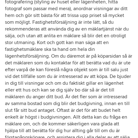
fotografering (styling av huset eller lägenheten, hitta
fotograf som passar med mera), anordnar visningar av ditt
hem och gör sitt bästa för att trissa upp priset så mycket
som möjligt. Fastighetsförsäljning är inte lätt, så du
rekommenderas att använda dig av en mäklartjänst när du
sälja, och utan att anlita en mäklare så blir det en otroligt
stor utmaning. Kort och gott kan man säga att en
fastighetsmäklare ska ta hand om hela din
lägenhetsförsäljning. Om du däremot är på köparsidan så är
det mäklaren som du kontaktar för att berätta vad du är ute
efter varpå de kan föreslå några objekt som är till salu just
vid det tillfälle som du är intresserad av att köpa. De bjuder
in dig till visningar och om du faktiskt gillar en lägenhet
eller ett hus och kan se dig själv bo där så är det till
mäklaren du anger ditt bud. Är det fler som är intresserad
av samma bostad som dig blir det budgivning, innan en till
slut får sitt bud antaget. Oftast är det för att budet helt
enkelt är högst i budgivningen. Allt detta kan du fråga en
mäklare om, och de kommer säkerligen vara glada att
hjälpa till att berätta för dig hur allting går till om du är
förstagångsköpare, och assistera dig i alla delar av att sälja