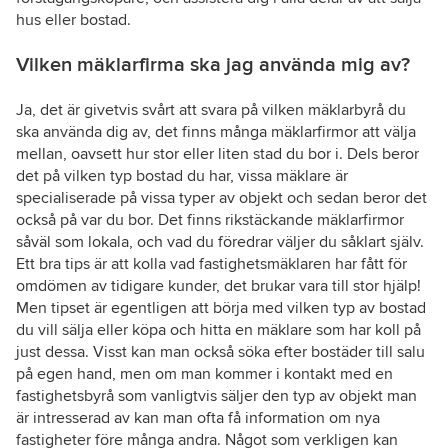
hus eller bostad.
Vilken mäklarfirma ska jag använda mig av?
Ja, det är givetvis svårt att svara på vilken mäklarbyrå du
ska använda dig av, det finns många mäklarfirmor att välja
mellan, oavsett hur stor eller liten stad du bor i. Dels beror
det på vilken typ bostad du har, vissa mäklare är
specialiserade på vissa typer av objekt och sedan beror det
också på var du bor. Det finns rikstäckande mäklarfirmor
såväl som lokala, och vad du föredrar väljer du såklart själv.
Ett bra tips är att kolla vad fastighetsmäklaren har fått för
omdömen av tidigare kunder, det brukar vara till stor hjälp!
Men tipset är egentligen att börja med vilken typ av bostad
du vill sälja eller köpa och hitta en mäklare som har koll på
just dessa. Visst kan man också söka efter bostäder till salu
på egen hand, men om man kommer i kontakt med en
fastighetsbyrå som vanligtvis säljer den typ av objekt man
är intresserad av kan man ofta få information om nya
fastigheter före många andra. Något som verkligen kan