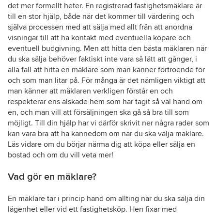
det mer formellt heter. En registrerad fastighetsmäklare är
till en stor hjälp, både när det kommer till värdering och
själva processen med att sälja med allt från att anordna
visningar till att ha kontakt med eventuella köpare och
eventuell budgivning. Men att hitta den bästa mäklaren när
du ska sälja behöver faktiskt inte vara så lätt att gånger, i
alla fall att hitta en mäklare som man känner förtroende för
och som man litar på. För många är det nämligen viktigt att
man känner att mäklaren verkligen förstår en och
respekterar ens älskade hem som har tagit så väl hand om
en, och man vill att försäljningen ska gå så bra till som
möjligt. Till din hjälp har vi därför skrivit ner några rader som
kan vara bra att ha kännedom om när du ska välja mäklare.
Läs vidare om du börjar närma dig att köpa eller sälja en
bostad och om du vill veta mer!
Vad gör en mäklare?
En mäklare tar i princip hand om allting när du ska sälja din
lägenhet eller vid ett fastighetsköp. Hen fixar med