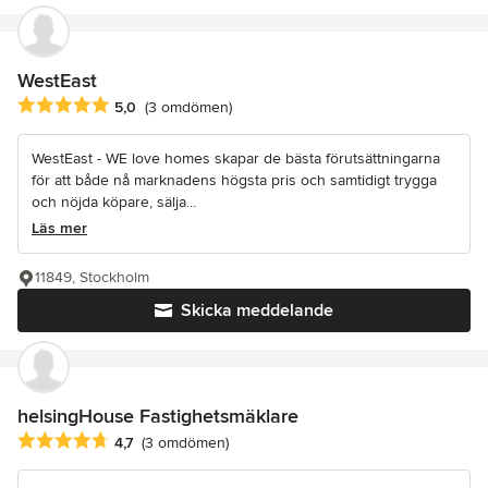
WestEast
Genomsnittligt omdöme: 5 av 5 stjärnor
5,0
(3 omdömen)
WestEast - WE love homes skapar de bästa förutsättningarna
för att både nå marknadens högsta pris och samtidigt trygga
och nöjda köpare, sälja...
Läs mer
11849, Stockholm
Skicka meddelande
helsingHouse Fastighetsmäklare
Genomsnittligt omdöme: 4.7 av 5 stjärnor
4,7
(3 omdömen)