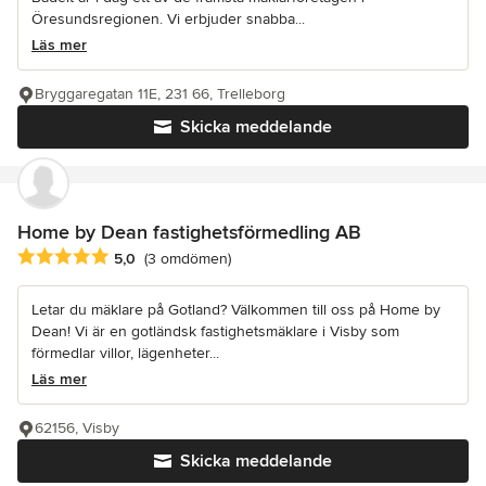
Öresundsregionen. Vi erbjuder snabba...
Läs mer
Bryggaregatan 11E, 231 66, Trelleborg
Skicka meddelande
Home by Dean fastighetsförmedling AB
Genomsnittligt omdöme: 5 av 5 stjärnor
5,0
(3 omdömen)
Letar du mäklare på Gotland? Välkommen till oss på Home by
Dean! Vi är en gotländsk fastighetsmäklare i Visby som
förmedlar villor, lägenheter...
Läs mer
62156, Visby
Skicka meddelande