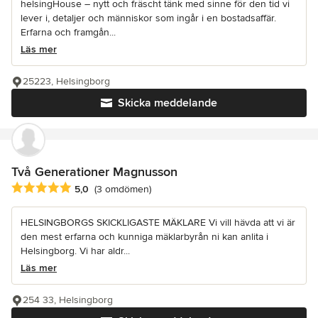
helsingHouse – nytt och fräscht tänk med sinne för den tid vi
lever i, detaljer och människor som ingår i en bostadsaffär.
Erfarna och framgån...
Läs mer
25223, Helsingborg
Skicka meddelande
Två Generationer Magnusson
Genomsnittligt omdöme: 5 av 5 stjärnor
5,0
(3 omdömen)
HELSINGBORGS SKICKLIGASTE MÄKLARE Vi vill hävda att vi är
den mest erfarna och kunniga mäklarbyrån ni kan anlita i
Helsingborg. Vi har aldr...
Läs mer
254 33, Helsingborg