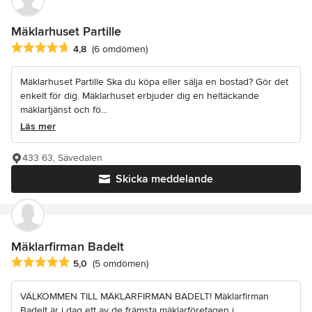
Mäklarhuset Partille
Genomsnittligt omdöme: 4.8 av 5 stjärnor
4,8
(6 omdömen)
Mäklarhuset Partille Ska du köpa eller sälja en bostad? Gör det
enkelt för dig. Mäklarhuset erbjuder dig en heltäckande
mäklartjänst och fö...
Läs mer
433 63, Sävedalen
Skicka meddelande
Mäklarfirman Badelt
Genomsnittligt omdöme: 5 av 5 stjärnor
5,0
(5 omdömen)
VÄLKOMMEN TILL MÄKLARFIRMAN BADELT! Mäklarfirman
Badelt är i dag ett av de främsta mäklarföretagen i