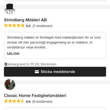
Strindberg Mäkleri AB
Genomsnittligt omdöme: 5 av 5 stjärnor
5,0
(7 omdömen)
Strindberg mäkleri är företaget med mäklartjänsten för er som
önskar ett mer personligt engagemang av er mäklare. Vi
skräddarsyr varje enskild...
Läs mer
Ankargränd 6, 111 29, Stockholm
Skicka meddelande
Classic Home Fastighetsmäkleri
Genomsnittligt omdöme: 4.6 av 5 stjärnor
4,6
(9 omdömen)