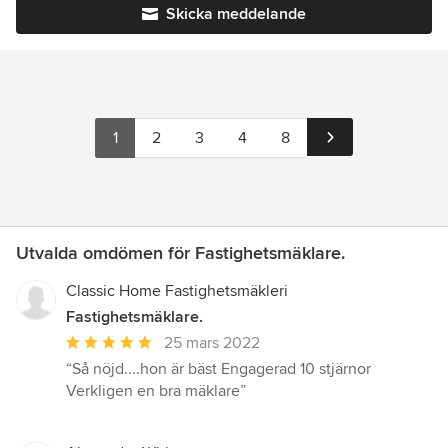
Skicka meddelande
1
2
3
4
8
Utvalda omdömen för Fastighetsmäklare.
Classic Home Fastighetsmäkleri
Fastighetsmäklare.
Genomsnittligt
25 mars 2022
omdöme:
“Så nöjd....hon är bäst Engagerad 10 stjärnor
5
Verkligen en bra mäklare”
av
5