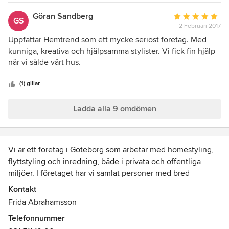
Göran Sandberg
Genomsnittligt
GS
2 Februari 2017
omdöme:
5
Uppfattar Hemtrend som ett mycke seriöst företag. Med
av
kunniga, kreativa och hjälpsamma stylister. Vi fick fin hjälp
5
när vi sålde vårt hus.
stjärnor
(1) gillar
Ladda alla 9 omdömen
Vi är ett företag i Göteborg som arbetar med homestyling,
flyttstyling och inredning, både i privata och offentliga
miljöer. I företaget har vi samlat personer med bred
kompetens inom inredning, färg, form, exponering och
Kontakt
design.
Frida Abrahamsson
Vi är passionerat intresserade av inomhusmiljöer och följer
Telefonnummer
noga trender för att på bästa sätt kunna förbättra utseende