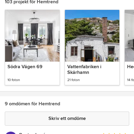
103 projekt för Hemtrend
Södra Vägen 69
Vattenfabriken i
He
Skärhamn
10 foton
21 foton
14 f
9 omdömen för Hemtrend
Skriv ett omdöme