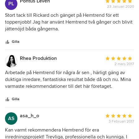
Pontus Levén
Genomsnittligt
PL
23 Januari 2020
omdöme:
5
Stort tack till Rickard och gänget på Hemtrend för ett
av
toppenjobb! Jag har använt Hemtrend två gånger och blivit
5
jättenöjd båda gångerna.
stjärnor
Gilla
Rhea Produktion
Genomsnittligt
2 mars 2017
omdöme:
5
Arbetade på Hemtrend för några år sen , härligt gäng av
av
duktiga inredare, fantastiska resultat både då och nu. Mina
5
varmaste rekommendationer till det här företaget.
stjärnor
Gilla
asa_h_o
Genomsnittligt
AS
3 Februari 2017
omdöme:
5
Kan varmt rekommendera Hemtrend för era
av
inredningsprojekt! Trevliga, professionella och kunniga. I