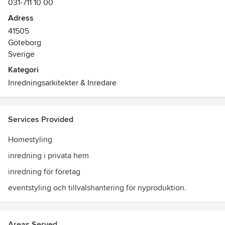
031-711 10 00
på huset eller lägenheten som ska säljas. Vi samarbetar
med noga utvalda företag för att ha hög standard på
Adress
interiörer och accessoarer.
41505
Göteborg
Sverige
Kategori
Inredningsarkitekter & Inredare
Services Provided
Homestyling
inredning i privata hem
inredning för företag
eventstyling och tillvalshantering för nyproduktion.
Areas Served