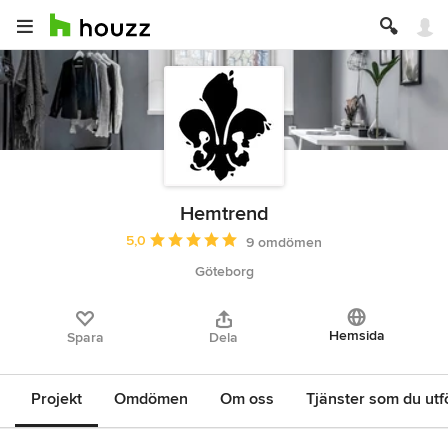
Hemtrend
Genomsnittligt omdöme: 5 av 5 stjärnor
5,0
9 omdömen
Göteborg
Hemsida
Spara
Dela
Projekt
Omdömen
Om oss
Tjänster som du utf