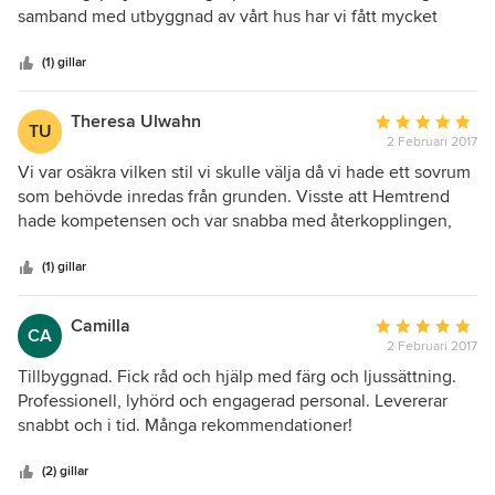
5
samband med utbyggnad av vårt hus har vi fått mycket
stjärnor
värdefull hjälp med inspiration till den nya inredningen av
Hemtrend.
(1) gillar
Theresa Ulwahn
Genomsnittligt
TU
2 Februari 2017
omdöme:
5
Vi var osäkra vilken stil vi skulle välja då vi hade ett sovrum
av
som behövde inredas från grunden. Visste att Hemtrend
5
hade kompetensen och var snabba med återkopplingen,
stjärnor
vilket gjorde att sovrummet blev än mer stiligt än vad vi
kunnat ana. Rekommenderar Hemtrend varmt!
(1) gillar
Camilla
Genomsnittligt
CA
2 Februari 2017
omdöme:
5
Tillbyggnad. Fick råd och hjälp med färg och ljussättning.
av
Professionell, lyhörd och engagerad personal. Levererar
5
snabbt och i tid. Många rekommendationer!
stjärnor
(2) gillar