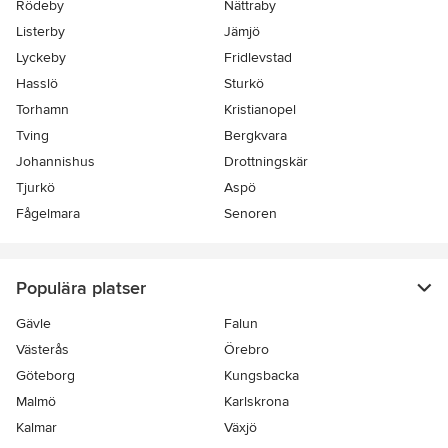
Rödeby
Nättraby
Listerby
Jämjö
Lyckeby
Fridlevstad
Hasslö
Sturkö
Torhamn
Kristianopel
Tving
Bergkvara
Johannishus
Drottningskär
Tjurkö
Aspö
Fågelmara
Senoren
Populära platser
Gävle
Falun
Västerås
Örebro
Göteborg
Kungsbacka
Malmö
Karlskrona
Kalmar
Växjö