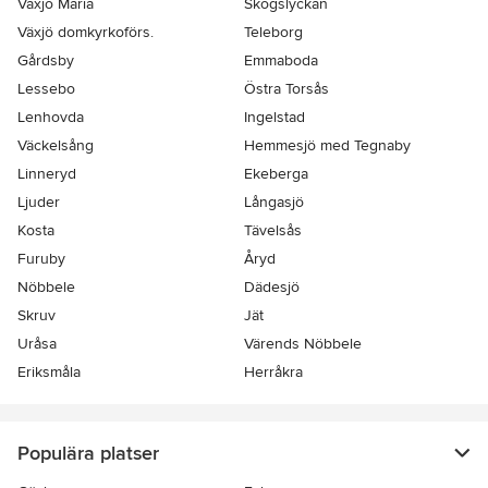
Växjö Maria
Skogslyckan
Växjö domkyrkoförs.
Teleborg
Gårdsby
Emmaboda
Lessebo
Östra Torsås
Lenhovda
Ingelstad
Väckelsång
Hemmesjö med Tegnaby
Linneryd
Ekeberga
Ljuder
Långasjö
Kosta
Tävelsås
Furuby
Åryd
Nöbbele
Dädesjö
Skruv
Jät
Uråsa
Värends Nöbbele
Eriksmåla
Herråkra
Populära platser