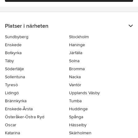
Platser i närheten
Sundbyberg
Stockholm
Enskede
Haninge
Botkyrka
Järfälla
Täby
Solna
Södertälje
Bromma
Sollentuna
Nacka
Tyresö
Vantör
Lidingö
Upplands Väsby
Brännkyrka
Tumba
Enskede-Årsta
Huddinge
Österåker-Östra Ryd
Spånga
Oscar
Hässelby
Katarina
Skärholmen