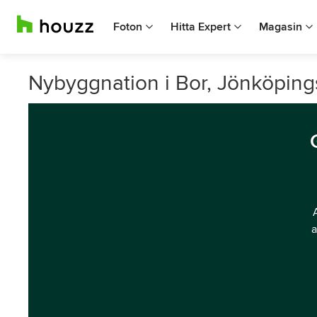
Foton
Hitta Expert
Magasin
Nybyggnation i Bor, Jönköpings
a