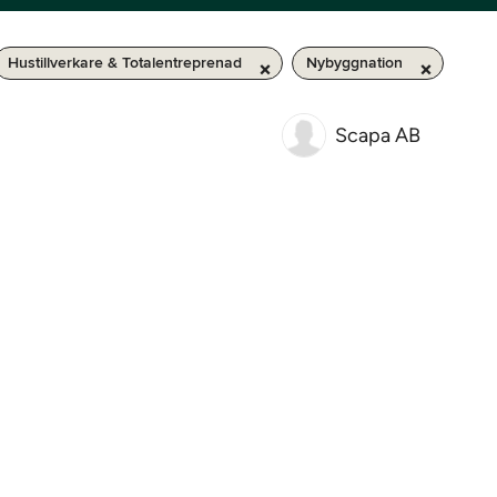
Hustillverkare & Totalentreprenad
Nybyggnation
Scapa AB