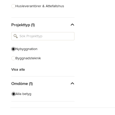
Husleverantörer & Attefallshus
Hustillverkare & Totalentreprenad
Projekttyp (1)
Inredningsarkitekter & Inredare
Kakel, Sten & Bänkskivor
Köksdesign & Renovering
Nybyggnation
Landskapsarkitekter &
Trädgårdsdesigner
Byggnadsteknik
Visa alla
Visa alla
Omdöme (1)
Alla betyg