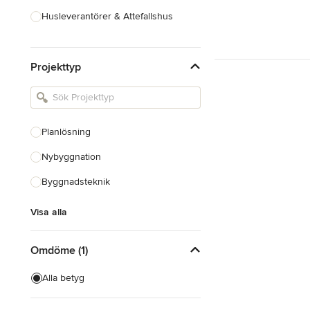
Husleverantörer & Attefallshus
Hustillverkare & Totalentreprenad
Projekttyp
Inredningsarkitekter & Inredare
Kakel, Sten & Bänkskivor
Köksdesign & Renovering
Planlösning
Landskapsarkitekter &
Trädgårdsdesigner
Nybyggnation
Byggnadsteknik
Visa alla
Visa alla
Omdöme (1)
Alla betyg