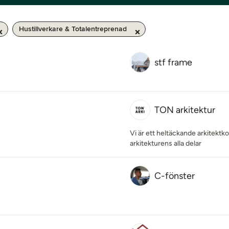
Hustillverkare & Totalentreprenad
stf frame
TON arkitektur
Vi är ett heltäckande arkitek
arkitekturens alla delar
C-fönster