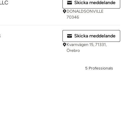
 LLC
Skicka meddelande
DONALDSONVILLE
70346
B
Skicka meddelande
Kvarnvägen 15, 71331,
Örebro
5 Professionals