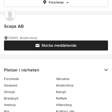
Forsheda
Scapa AB
33433, Anderstorp
Skicka meddelande
Platser i närheten
Forsheda
Värnamo
Gislaved
Anderstorp
Gnosjö
Kävsjö
Bredaryd
Reftele
Voxtorp
Hillerstorp
Bor
Kulltorp, del