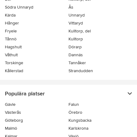
Södra Unnaryd
Ås
Kärda
Unnaryd
Hånger
Vittaryd
Fryele
Kulltorp, del
Tånnö
Kulltorp
Hagshult
Dörarp
Våthult
Dannäs
Torskinge
Tannåker
Kållerstad
Strandudden
Populära platser
Gävle
Falun
Västerås
Örebro
Göteborg
Kungsbacka
Malmö
Karlskrona
Kalmar
Växjö