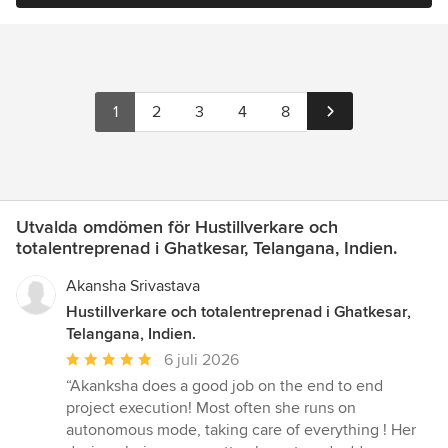
1
2
3
4
8
Utvalda omdömen för Hustillverkare och
totalentreprenad i Ghatkesar, Telangana, Indien.
Akansha Srivastava
Hustillverkare och totalentreprenad i Ghatkesar,
Telangana, Indien.
Genomsnittligt
6 juli 2026
omdöme:
“Akanksha does a good job on the end to end
5
project execution! Most often she runs on
av
autonomous mode, taking care of everything ! Her
5