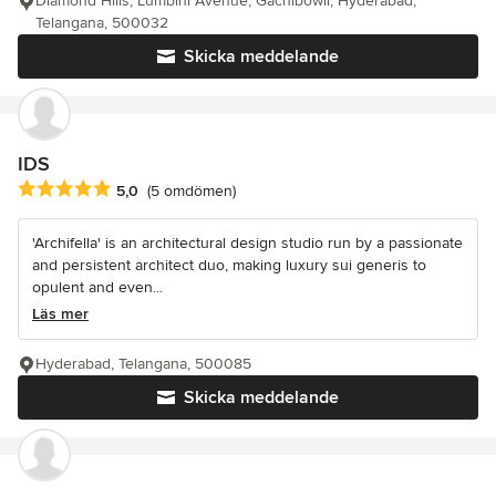
Diamond Hills, Lumbini Avenue, Gachibowli, Hyderabad,
Telangana, 500032
Skicka meddelande
IDS
Genomsnittligt omdöme: 5 av 5 stjärnor
5,0
(5 omdömen)
'Archifella' is an architectural design studio run by a passionate
and persistent architect duo, making luxury sui generis to
opulent and even...
Läs mer
Hyderabad, Telangana, 500085
Skicka meddelande