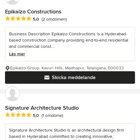
Epikaizo Constructions
Genomsnittligt omdöme: 5 av 5 stjärnor
5,0
(2 omdömen)
Business Description Epikaizo Constructions is a Hyderabad-
based construction company providing end-to-end residential
and commercial const...
Läs mer
Epikaizo Group, Kavuri Hills, Madhapur, Telangana, 500033
Skicka meddelande
Signature Architecture Studio
Genomsnittligt omdöme: 5 av 5 stjärnor
5,0
(1 omdöme)
Signature Architecture Studio is an architectural design firm
based in Hyderabad committed to creating innovative,