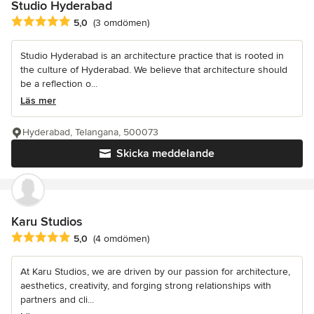
Studio Hyderabad
Genomsnittligt omdöme: 5 av 5 stjärnor
5,0
(3 omdömen)
Studio Hyderabad is an architecture practice that is rooted in
the culture of Hyderabad. We believe that architecture should
be a reflection o...
Läs mer
Hyderabad, Telangana, 500073
Skicka meddelande
Karu Studios
Genomsnittligt omdöme: 5 av 5 stjärnor
5,0
(4 omdömen)
At Karu Studios, we are driven by our passion for architecture,
aesthetics, creativity, and forging strong relationships with
partners and cli...