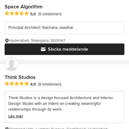
Space Algorithm
Genomsnittligt omdöme: 5 av 5 stjärnor
5,0
(5 omdömen)
Principal Architect: Rachana Jawahar
Hyderabad, Telangana, 500047
Skicka meddelande
Think Studios
Genomsnittligt omdöme: 4.9 av 5 stjärnor
4,9
(9 omdömen)
Think Studios is a design focused Architecture and Interior
Design Studio with an Intent on creating meaningful
relationships through its work...
Läs mer