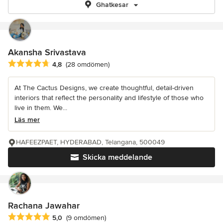
Ghatkesar
Akansha Srivastava
Genomsnittligt omdöme: 4.8 av 5 stjärnor
4,8
(28 omdömen)
At The Cactus Designs, we create thoughtful, detail-driven
interiors that reflect the personality and lifestyle of those who
live in them. We...
Läs mer
HAFEEZPAET, HYDERABAD, Telangana, 500049
Skicka meddelande
Rachana Jawahar
Genomsnittligt omdöme: 5 av 5 stjärnor
5,0
(9 omdömen)