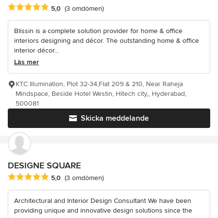
Genomsnittligt omdöme: 5 av 5 stjärnor
5,0
(3 omdömen)
Blissin is a complete solution provider for home & office
interiors designing and décor. The outstanding home & office
interior décor...
Läs mer
KTC Illumination, Plot 32-34,Flat 209 & 210, Near Raheja
Mindspace, Beside Hotel Westin, Hitech city,, Hyderabad,
500081
Skicka meddelande
DESIGNE SQUARE
Genomsnittligt omdöme: 5 av 5 stjärnor
5,0
(3 omdömen)
Architectural and Interior Design Consultant We have been
providing unique and innovative design solutions since the