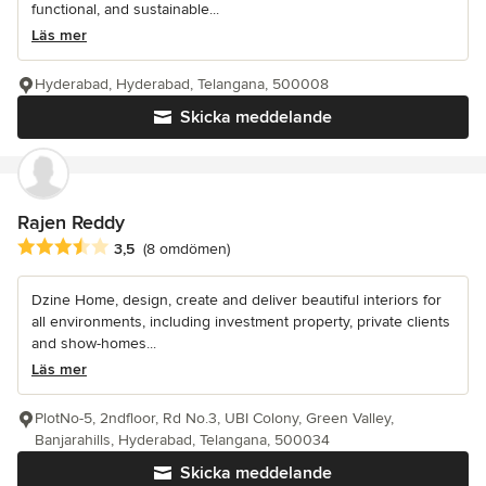
functional, and sustainable...
Läs mer
Hyderabad, Hyderabad, Telangana, 500008
Skicka meddelande
Rajen Reddy
Genomsnittligt omdöme: 3.5 av 5 stjärnor
3,5
(8 omdömen)
Dzine Home, design, create and deliver beautiful interiors for
all environments, including investment property, private clients
and show-homes...
Läs mer
PlotNo-5, 2ndfloor, Rd No.3, UBI Colony, Green Valley,
Banjarahills, Hyderabad, Telangana, 500034
Skicka meddelande