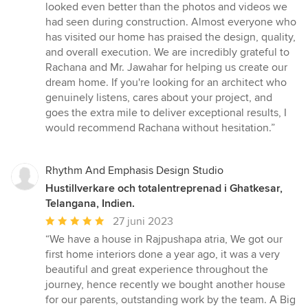
looked even better than the photos and videos we
had seen during construction. Almost everyone who
has visited our home has praised the design, quality,
and overall execution. We are incredibly grateful to
Rachana and Mr. Jawahar for helping us create our
dream home. If you're looking for an architect who
genuinely listens, cares about your project, and
goes the extra mile to deliver exceptional results, I
would recommend Rachana without hesitation.”
Rhythm And Emphasis Design Studio
Hustillverkare och totalentreprenad i Ghatkesar,
Telangana, Indien.
Genomsnittligt
27 juni 2023
omdöme:
“We have a house in Rajpushapa atria, We got our
5
first home interiors done a year ago, it was a very
av
beautiful and great experience throughout the
5
journey, hence recently we bought another house
stjärnor
for our parents, outstanding work by the team. A Big