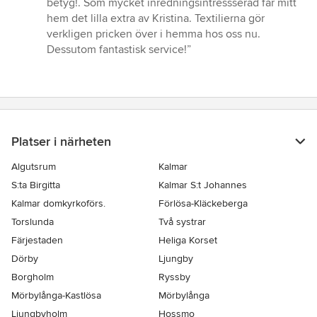
betyg!. Som mycket inredningsintressserad får mitt
5
hem det lilla extra av Kristina. Textilierna gör
stjärnor
verkligen pricken över i hemma hos oss nu.
Dessutom fantastisk service!”
Platser i närheten
Algutsrum
Kalmar
S:ta Birgitta
Kalmar S:t Johannes
Kalmar domkyrkoförs.
Förlösa-Kläckeberga
Torslunda
Två systrar
Färjestaden
Heliga Korset
Dörby
Ljungby
Borgholm
Ryssby
Mörbylånga-Kastlösa
Mörbylånga
Ljungbyholm
Hossmo