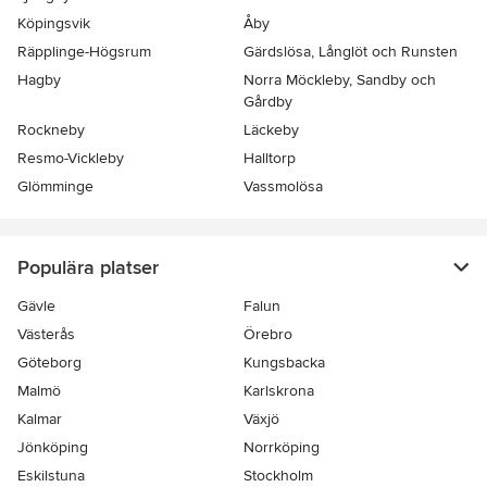
Köpingsvik
Åby
Räpplinge-Högsrum
Gärdslösa, Långlöt och Runsten
Hagby
Norra Möckleby, Sandby och
Gårdby
Rockneby
Läckeby
Resmo-Vickleby
Halltorp
Glömminge
Vassmolösa
Populära platser
Gävle
Falun
Västerås
Örebro
Göteborg
Kungsbacka
Malmö
Karlskrona
Kalmar
Växjö
Jönköping
Norrköping
Eskilstuna
Stockholm