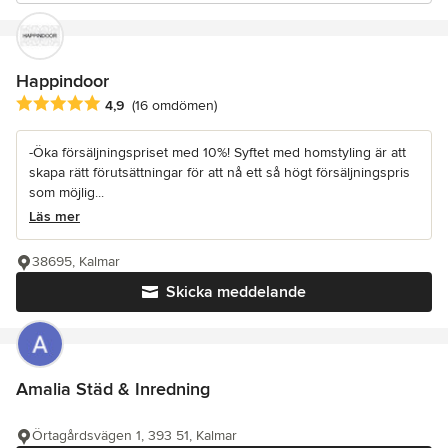
Happindoor
Genomsnittligt omdöme: 4.9 av 5 stjärnor
4,9
(16 omdömen)
-Öka försäljningspriset med 10%! Syftet med homstyling är att
skapa rätt förutsättningar för att nå ett så högt försäljningspris
som möjlig...
Läs mer
38695, Kalmar
Skicka meddelande
Amalia Städ & Inredning
Örtagårdsvägen 1, 393 51, Kalmar