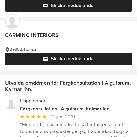
Skicka meddelande
CARMING INTERIORS
39352, Kalmar
Skicka meddelande
Utvalda omdömen för Färgkonsultation i Algutsrum,
Kalmar län.
Happindoor
Färgkonsultation i Algutsrum, Kalmar län.
Genomsnittligt
13 juni 2019
omdöme:
“Med god smak och säkert öga för färger samt ett
5
topputbud av produkter ger jag Happindoor högsta
av