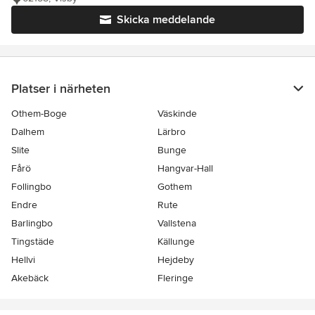
Skicka meddelande
Platser i närheten
Othem-Boge
Väskinde
Dalhem
Lärbro
Slite
Bunge
Fårö
Hangvar-Hall
Follingbo
Gothem
Endre
Rute
Barlingbo
Vallstena
Tingstäde
Källunge
Hellvi
Hejdeby
Akebäck
Fleringe