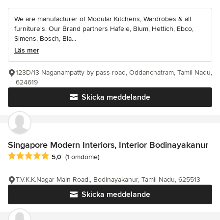
We are manufacturer of Modular Kitchens, Wardrobes & all
furniture's. Our Brand partners Hafele, Blum, Hettich, Ebco,
Simens, Bosch, Bla...
Läs mer
123D/13 Naganampatty by pass road, Oddanchatram, Tamil Nadu,
624619
Skicka meddelande
Singapore Modern Interiors, Interior Bodinayakanur
Genomsnittligt omdöme: 5 av 5 stjärnor
5,0
(1 omdöme)
T.V.K.K.Nagar Main Road,, Bodinayakanur, Tamil Nadu, 625513
Skicka meddelande