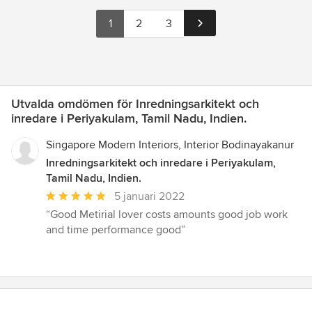
1
2
3
Utvalda omdömen för Inredningsarkitekt och
inredare i Periyakulam, Tamil Nadu, Indien.
Singapore Modern Interiors, Interior Bodinayakanur
Inredningsarkitekt och inredare i Periyakulam,
Tamil Nadu, Indien.
Genomsnittligt
5 januari 2022
omdöme:
“Good Metirial lover costs amounts good job work
5
and time performance good”
av
5
stjärnor