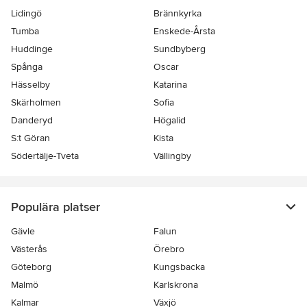
Lidingö
Brännkyrka
Tumba
Enskede-Årsta
Huddinge
Sundbyberg
Spånga
Oscar
Hässelby
Katarina
Skärholmen
Sofia
Danderyd
Högalid
S:t Göran
Kista
Södertälje-Tveta
Vällingby
Populära platser
Gävle
Falun
Västerås
Örebro
Göteborg
Kungsbacka
Malmö
Karlskrona
Kalmar
Växjö