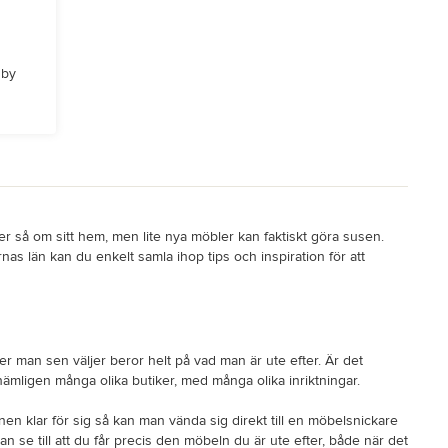
 by
r så om sitt hem, men lite nya möbler kan faktiskt göra susen.
nas län kan du enkelt samla ihop tips och inspiration för att
r man sen väljer beror helt på vad man är ute efter. Är det
nämligen många olika butiker, med många olika inriktningar.
nen klar för sig så kan man vända sig direkt till en möbelsnickare
se till att du får precis den möbeln du är ute efter, både när det