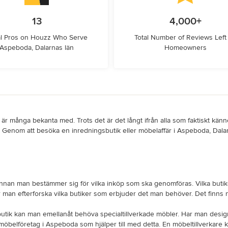
13
4,000+
l Pros on Houzz Who Serve
Total Number of Reviews Left
Aspeboda, Dalarnas län
Homeowners
 många bekanta med. Trots det är det långt ifrån alla som faktiskt känne
na. Genom att besöka en inredningsbutik eller möbelaffär i Aspeboda, Dalar
innan man bestämmer sig för vilka inköp som ska genomföras. Vilka butike
r man efterforska vilka butiker som erbjuder det man behöver. Det finns 
i butik kan man emellanåt behöva specialtillverkade möbler. Har man desig
lföretag i Aspeboda som hjälper till med detta. En möbeltillverkare kan 