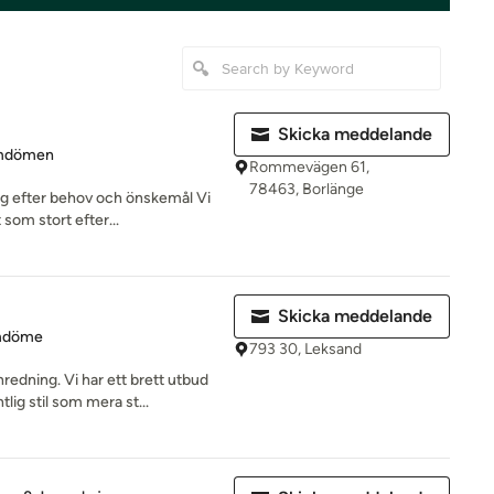
Skicka meddelande
 5 av 5 stjärnor
mdömen
Rommevägen 61,
78463, Borlänge
ng efter behov och önskemål Vi
 som stort efter...
Skicka meddelande
 5 av 5 stjärnor
mdöme
793 30, Leksand
edning. Vi har ett brett utbud
tlig stil som mera st...