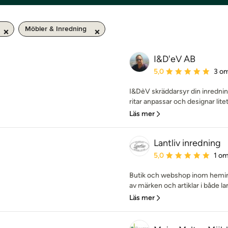
Möbler & Inredning
I&D'eV AB
Genomsnittligt omdöme:
5,0
3 o
I&DèV skräddarsyr din inredni
ritar anpassar och designar litet
Läs mer
Lantliv inredning
Genomsnittligt omdöme:
5,0
1 o
Butik och webshop inom heminr
av märken och artiklar i både lan
Läs mer