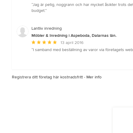
omdöme:
“Jag är petig, noggrann och har mycket åsikter trots det
5
budget.”
av
5
stjärnor
Lantliv inredning
Möbler & Inredning i Aspeboda, Dalarnas län.
Genomsnittligt
13 april 2016
omdöme:
“I samband med beställning av varor via företagets webbs
5
av
5
stjärnor
Registrera ditt företag här kostnadsfritt -
Mer info