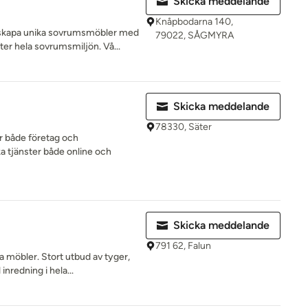
Skicka meddelande
Knåpbodarna 140,
 skapa unika sovrumsmöbler med
79022, SÅGMYRA
er hela sovrumsmiljön. Vå...
Skicka meddelande
78330, Säter
r både företag och
ka tjänster både online och
Skicka meddelande
791 62, Falun
a möbler. Stort utbud av tyger,
nredning i hela...