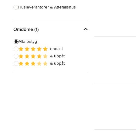
Husleverantörer & Attefallshus
Hustillverkare & Totalentreprenad
Omdöme (1)
Inredningsarkitekter & Inredare
Kakel, Sten & Bänkskivor
Alla betyg
endast
Köksdesign & Renovering
& uppåt
Landskapsarkitekter &
& uppåt
Trädgårdsdesigner
Visa alla