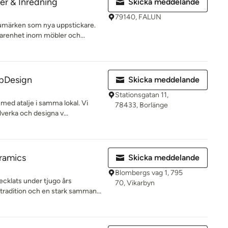
er & Inredning
Skicka meddelande
79140, FALUN
rumärken som nya uppstickare.
arenhet inom möbler och...
LpDesign
Skicka meddelande
Stationsgatan 11,
 med atalje i samma lokal. Vi
78433, Borlänge
lverka och designa v...
eramics
Skicka meddelande
Blombergs vag 1, 795
ecklats under tjugo års
70, Vikarbyn
tradition och en stark samman...