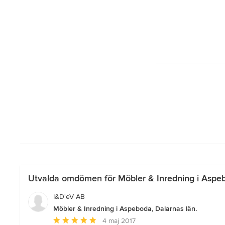
Utvalda omdömen för Möbler & Inredning i Aspeb
I&D'eV AB
Möbler & Inredning i Aspeboda, Dalarnas län.
Genomsnittligt
4 maj 2017