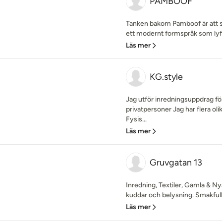
PAMBOOF
Tanken bakom Pamboof är att
ett modernt formspråk som lyft
Läs mer
KG.style
Jag utför inredningsuppdrag fö
privatpersoner Jag har flera oli
Fysis...
Läs mer
Gruvgatan 13
Inredning, Textiler, Gamla & Ny
kuddar och belysning. Smakfull i
Läs mer