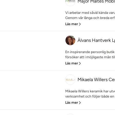
Major Maltes Möbl
Vi arbetar med såväl kända va
Genom vår långa och breda erf
Läs mer
Älvans Hantverk 
En inspirerande personlig butik
försöker att i möjligaste mån til
Läs mer
Mikaela Willers C
Mikaela Willers keramik har utv
verksamhet och följer både en 
Läs mer