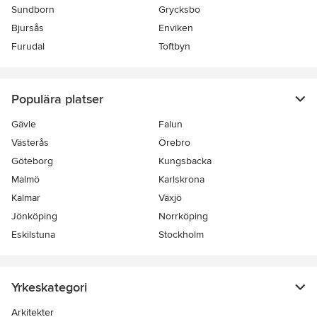
Sundborn
Grycksbo
Bjursås
Enviken
Furudal
Toftbyn
Populära platser
Gävle
Falun
Västerås
Örebro
Göteborg
Kungsbacka
Malmö
Karlskrona
Kalmar
Växjö
Jönköping
Norrköping
Eskilstuna
Stockholm
Yrkeskategori
Arkitekter