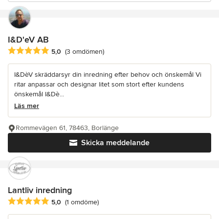
I&D'eV AB
Genomsnittligt omdöme: 5 av 5 stjärnor
5,0
(3 omdömen)
I&DèV skräddarsyr din inredning efter behov och önskemål Vi
ritar anpassar och designar litet som stort efter kundens
önskemål I&Dè...
Läs mer
Rommevägen 61, 78463, Borlänge
Skicka meddelande
Lantliv inredning
Genomsnittligt omdöme: 5 av 5 stjärnor
5,0
(1 omdöme)