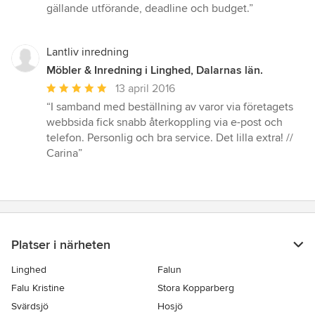
5
gällande utförande, deadline och budget.”
stjärnor
Lantliv inredning
Möbler & Inredning i Linghed, Dalarnas län.
Genomsnittligt
13 april 2016
omdöme:
“I samband med beställning av varor via företagets
5
webbsida fick snabb återkoppling via e-post och
av
telefon. Personlig och bra service. Det lilla extra! //
5
Carina”
stjärnor
Platser i närheten
Linghed
Falun
Falu Kristine
Stora Kopparberg
Svärdsjö
Hosjö