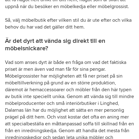
uppnå när du besöker en möbelkedja eller möbelgrossist.
Så, välj möbelbutik efter vilken stil du är ute efter och vilka
behov du har vad det gäller ditt hem.
Är det dyrt att vända sig direkt till en
möbelsnickare?
Vad som anses dyrt är både en fråga om vad det faktiska
priset är men även vad man får för sina pengar.
Möbelgrossister har möjligheten att få ner priset på sin
möbeltillverkning på grund av en större produktion,
däremot är hemaccessoarer och möbler från den här typen
av butik inte speciellt unika. Genom att vända sig till mindre
möbelproducenter och små interiörbutiker i Linghed,
Dalarnas län har du möjlighet att sätta en mer personlig
prägel på ditt hem. Och visst kostar det ofta en aning mer
att specialbeställa en måttanpassad soffa till skillnad från en
från en inredningskedja. Genom att handla det mesta från
inredningskedjor och sedan leta unika möbler och