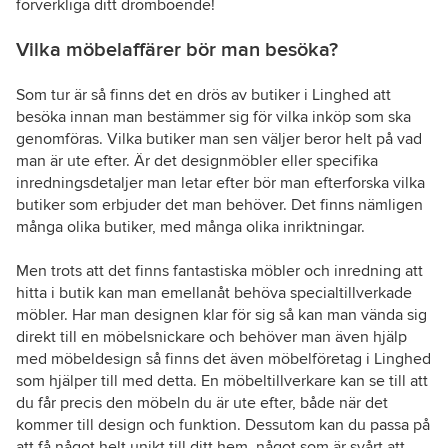
förverkliga ditt drömboende!
Vilka möbelaffärer bör man besöka?
Som tur är så finns det en drös av butiker i Linghed att
besöka innan man bestämmer sig för vilka inköp som ska
genomföras. Vilka butiker man sen väljer beror helt på vad
man är ute efter. Är det designmöbler eller specifika
inredningsdetaljer man letar efter bör man efterforska vilka
butiker som erbjuder det man behöver. Det finns nämligen
många olika butiker, med många olika inriktningar.
Men trots att det finns fantastiska möbler och inredning att
hitta i butik kan man emellanåt behöva specialtillverkade
möbler. Har man designen klar för sig så kan man vända sig
direkt till en möbelsnickare och behöver man även hjälp
med möbeldesign så finns det även möbelföretag i Linghed
som hjälper till med detta. En möbeltillverkare kan se till att
du får precis den möbeln du är ute efter, både när det
kommer till design och funktion. Dessutom kan du passa på
att få något helt unikt till ditt hem, något som är svårt att