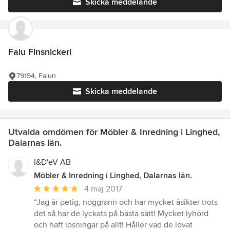
Skicka meddelande
Falu Finsnickeri
79194, Falun
Skicka meddelande
Utvalda omdömen för Möbler & Inredning i Linghed,
Dalarnas län.
I&D'eV AB
Möbler & Inredning i Linghed, Dalarnas län.
Genomsnittligt
4 maj 2017
omdöme:
“Jag är petig, noggrann och har mycket åsikter trots
5
det så har de lyckats på bästa sätt! Mycket lyhörd
av
och haft lösningar på allt! Håller vad de lovat